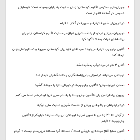
جریان‌های معترض اقلیم کردستان: زمان سکوت به پایان رسیده است؛ نارضایتی
عمومی در آستانه انفجار است
دیدار وزرای خارجه ترکیه و سوریه در آنکارا + فیلم
نچیروان بارزانی در دیدار با نخست‌وزیر عراق بر حمایت اقلیم کردستان از اجرای
برنامه‌های دولت بغداد تأکید کرد
قانون چارچوب ترکیه می‌تواند مرحله‌ای تازه برای کردستان سوریه و دستاوردهای زنان
ایجاد کند
قاتل ٣ نفر در میاندوآب بخشیده شد
اوجالان می‌تواند در امرالی با روزنامه‌نگاران و دانشگاهیان دیدار کند
نعمان کورتولموش: «قانون چارچوب» درِ دوره‌ای تازه را خواهد گشود
پروین بولدان:من پای «قانون چارچوب» را به نام سری ثریا اوندر هم امضا می کنم
دیدار اردوغان و باغچه‌لی پیش از نشست شورای امنیت ملی ترکیه
از آزادی ۳۹۰۰ زندانی تا تغییر شرایط اوجالان؛ روایت نماینده دیاربکر از «قانون
چارچوب» + فیلم
قانون صلح آغاز مرحله‌ای تاریخی است / مسئله کُرد مسئله تروریسم نیست + فیلم