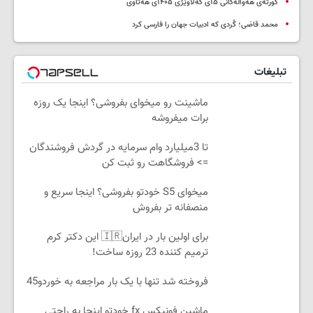
کورتەی هەواڵەکانی ۱۵ی گەلاوێژی ۱۴۰۵ی هەتاوی
محمد قاضی؛ کُردی که ادبیات جهان را فارسی کرد
تبلیغات
ماشینت رو میخوای بفروشی؟ اینجا یک روزه
برات میفروشه
تا 3میلیارد وام سرمایه در گردش فروشندگان
=> فروشگاهت رو ثبت کن
میخوای S5 خودتو بفروشی؟ اینجا سریع و
منصفانه تر بفروش
برای اولین بار در ایران🇮🇷 این دکتر کرم
ترمیم کننده 23 روزه ساخت!
فروخته شد تنها با یک بار مراجعه به خوردو45
ماشین فونیکس fx خودتو اینجا به راحتی