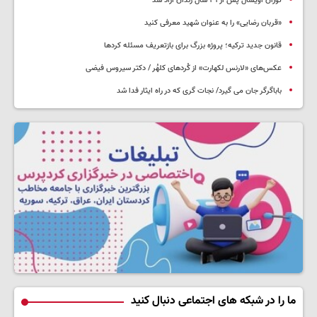
توران اویسال پس از ۳۱ سال زندان آزاد شد
«قربان رضایی» را به عنوان شهید معرفی کنید
قانون جدید ترکیه؛ پروژه بزرگ‌ برای بازتعریف مسئله کردها
عکس‌های «لارنس لکهارت» از کُردهای کلهُر / دکتر سیروس فیضی
باباگرگر جان می گیرد/ نجات گری که در راه ایثار فدا شد
ما را در شبکه های اجتماعی دنبال کنید