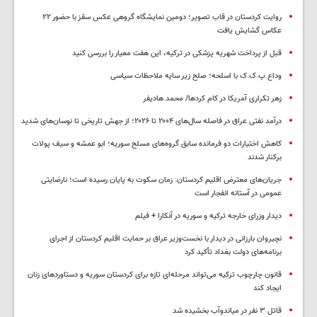
روایت کردستان در قاب تصویر؛ دومین نمایشگاه گروهی عکس سقز با حضور ۲۲
عکاس گشایش یافت
قبل از پرداخت شهریه پزشکی در ترکیه، این هفت معیار را بررسی کنید
وداع پ.ک.ک با اسلحه؛ صلح زیر سایه ملاحظات سیاسی
زهر تکراری آمریکا در کام کردها/ محمد هادیفر
درآمد نفتی عراق در فاصله سال‌های ۲۰۰۴ تا ۲۰۲۶؛ از جهش تاریخی تا نوسان‌های شدید
کاهش اختیارات دو فرمانده سابق گروه‌های مسلح سوریه؛ ابو عمشه و سیف پولات
برکنار شدند
جریان‌های معترض اقلیم کردستان: زمان سکوت به پایان رسیده است؛ نارضایتی
عمومی در آستانه انفجار است
دیدار وزرای خارجه ترکیه و سوریه در آنکارا + فیلم
نچیروان بارزانی در دیدار با نخست‌وزیر عراق بر حمایت اقلیم کردستان از اجرای
برنامه‌های دولت بغداد تأکید کرد
قانون چارچوب ترکیه می‌تواند مرحله‌ای تازه برای کردستان سوریه و دستاوردهای زنان
ایجاد کند
قاتل ٣ نفر در میاندوآب بخشیده شد