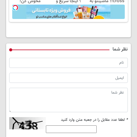
cross!! ماشینتو به
؟ اینجا سریع و
محوش کن!
راحتی بفروش
راحت بفروش
نظر شما
*
لطفا عدد مقابل را در جعبه متن وارد کنید