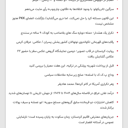
انفجار در اتوبوس مسافربری در جرمانا؛ دو کشته و ۱۳ زخمی + فیلم
سزگین تانریکولو: با وجود انتقادها به «قانون چارچوب» رأی مثبت می‌دهم
این قانون مسئله کرد را حل نمی‌کند، اما دری می‌گشاید/ بازگشت اعضای PKK هنوز
مشخص نیست
تکرار یک هشدار؛ حمله دوباره سگ های بلاصاحب به کودک ۹ ساله در سنندج
رقابت‌های قهرمانی تکواندوی نونهالان کشور_بخش پسران / عکاس: عرفان کرمی
روایت کردستان در قاب تصویر؛ دومین نمایشگاه گروهی عکس سقز با حضور ۲۲
عکاس گشایش یافت
قبل از پرداخت شهریه پزشکی در ترکیه، این هفت معیار را بررسی کنید
وداع پ.ک.ک با اسلحه؛ صلح زیر سایه ملاحظات سیاسی
زهر تکراری آمریکا در کام کردها/ محمد هادیفر
درآمد نفتی عراق در فاصله سال‌های ۲۰۰۴ تا ۲۰۲۶؛ از جهش تاریخی تا نوسان‌های شدید
کاهش اختیارات دو فرمانده سابق گروه‌های مسلح سوریه؛ ابو عمشه و سیف پولات
برکنار شدند
جریان‌های معترض اقلیم کردستان: زمان سکوت به پایان رسیده است؛ نارضایتی
عمومی در آستانه انفجار است