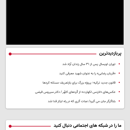
پربازدیدترین
توران اویسال پس از ۳۱ سال زندان آزاد شد
«قربان رضایی» را به عنوان شهید معرفی کنید
قانون جدید ترکیه؛ پروژه بزرگ‌ برای بازتعریف مسئله کردها
عکس‌های «لارنس لکهارت» از کُردهای کلهُر / دکتر سیروس فیضی
باباگرگر جان می گیرد/ نجات گری که در راه ایثار فدا شد
ما را در شبکه های اجتماعی دنبال کنید