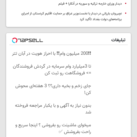
دیدار وزرای خارجه ترکیه و سوریه در آنکارا + فیلم
نچیروان بارزانی در دیدار با نخست‌وزیر عراق بر حمایت اقلیم کردستان از اجرای
برنامه‌های دولت بغداد تأکید کرد
تبلیغات
❗❗200 میلیون وام❗❗ با احراز هویت در آبان تتر
تا 3میلیارد وام سرمایه در گردش فروشندگان
=> فروشگاهت رو ثبت کن
جای زخم و بخیه داری؟؟ 3 هفته‌ای محوش
کن!
بدون نیاز به آگهی و با یکبار مراجعه فروخته
شد
میخوای ماشینت رو بفروشی ؟ اینجا سریع و
راحت بفروشش ✅