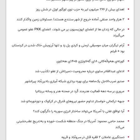
اهدای بیش از ۲۶۶ میلیون لیر به حزب نوی اوزگور اوزل در شش روز
۲ هزار واحد صنفی آماده خروج از شهر سنندج هستند/ مسئولان زمین واگذار کنند
در حالی که زندان ها از اعضای اپوزیسیون پر می شوند، اعضای PKK عفو عمومی
می‌گیرند
آرام تیگران میان موسیقی ارمنی و کردی پل زد و تنها آرزویش خاک شدن در کردستان
بود + فیلم
کورتەی هەواڵەکانی ۱۸ی گەلاوێژی ۱۴۰۵ی هەتاوی
ادعای عبدالقادر سلوی درباره محرومیت دمیرتاش از عفو تکذیب شد
صدور ضرب‌الاجل یک‌ماهه برای بهره برداری شبکه آبیاری بادین‌آباد پیرانشهر
مروری بر سه دهه فعالیت هنرمند کُرد در صحنه هنر و رسانه بریتانیا
جبهه ترکمانی خواستار تداوم حضور نیروهای فدرال در کرکوک و دوزخورماتو شد
آیا توافق نفتی با آمریکا می‌تواند ساختار انرژی سوریه را دگرگون کند؟
محمد حاجی محمود: آمریکا در جنگ منطقه شکست خورده و به‌تدریج عقب‌نشینی
می‌کند
دستگیری عاملان ۲ فقره قتل در سروآباد و قروه