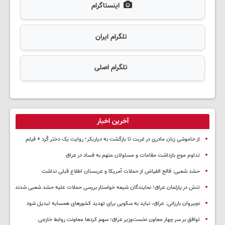
اینستاگرام
تلگرام ایران
تلگرام اصلی
آخرین اخبار
از خاموشی زبان مادری در غربت تا بازگشت به دیاربکر؛ روایت یک دختر کُرد + فیلم
تداوم موج بازداشت مقامات و مسئولان متهم به فساد در عراق
حشد شعبی: فالح الفیاض از حملات آمریکا و عربستان اطلاع قبلی نداشت
تنش در پارلمان عراق؛ نمایندگان شیعه خواستار بررسی حملات علیه حشد شعبی شدند
نچیروان بارزانی: عراق، نباید به سکویی برای تهدید کشورهای همسایه تبدیل شود
توافق بر سر چهار معاون نخست‌وزیر عراق؛ سهم کردها معاونت روابط خارجی