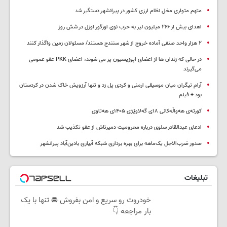
متهم متواری مخل نظام ارزی کشور در پیرانشهر دستگیر شد
اهدای بیش از ۲۶۶ میلیون لیر به حزب نوی اوزگور اوزل در شش روز
۲ هزار واحد صنفی آماده خروج از شهر سنندج هستند/ مسئولان زمین واگذار کنند
در حالی که زندان ها از اعضای اپوزیسیون پر می شوند، اعضای PKK عفو عمومی
می‌گیرند
آرام تیگران میان موسیقی ارمنی و کردی پل زد و تنها آرزویش خاک شدن در کردستان
بود + فیلم
کورتەی هەواڵەکانی ۱۸ی گەلاوێژی ۱۴۰۵ی هەتاوی
ادعای عبدالقادر سلوی درباره محرومیت دمیرتاش از عفو تکذیب شد
صدور ضرب‌الاجل یک‌ماهه برای بهره برداری شبکه آبیاری بادین‌آباد پیرانشهر
تبلیغات
خودروت رو سریع و امن بفروش 🚘 تنها با یک
بار مراجعه 👇