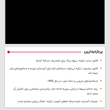
پربازدیدترین
قانون جدید ترکیه؛ پروژه بزرگ‌ برای بازتعریف مسئله کردها
قانون چارچوب ترکیه می‌تواند مرحله‌ای تازه برای کردستان سوریه و دستاوردهای زنان
ایجاد کند
استانداردهای عروس و داماد خوب در سال 1405
روند ادغام نیروها در ارتش سوریه ادامه دارد؛ زمان‌بندی مشخصی برای تکمیل آن
وجود ندارد
عملیات گسترده علیه شبکه اعطای تابعیت ترکیه؛ املاک زیادی مصادره شدند