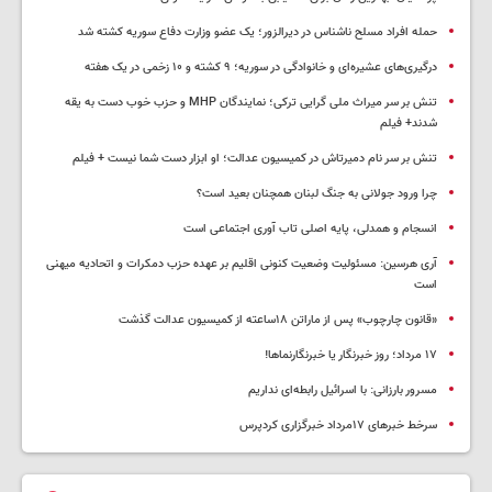
حمله افراد مسلح ناشناس در دیرالزور؛ یک عضو وزارت دفاع سوریه کشته شد
درگیری‌های عشیره‌ای و خانوادگی در سوریه؛ ۹ کشته و ۱۰ زخمی در یک هفته
تنش بر سر میراث ملی گرایی ترکی؛ نمایندگان MHP و حزب خوب دست به یقه
شدند+ فیلم
تنش بر سر نام دمیرتاش در کمیسیون عدالت؛ او ابزار دست شما نیست + فیلم
چرا ورود جولانی به جنگ لبنان همچنان بعید است؟
انسجام و همدلی، پایه اصلی تاب آوری اجتماعی است
آری هرسین: مسئولیت وضعیت کنونی اقلیم بر عهده حزب دمکرات و اتحادیه میهنی
است
«قانون چارچوب» پس از ماراتن ۱۸ساعته از کمیسیون عدالت گذشت
١٧ مرداد؛ روز خبرنگار یا خبرنگارنماها!
مسرور بارزانی: با اسرائیل رابطه‌ای نداریم
سرخط خبرهای ۱۷مرداد خبرگزاری کردپرس