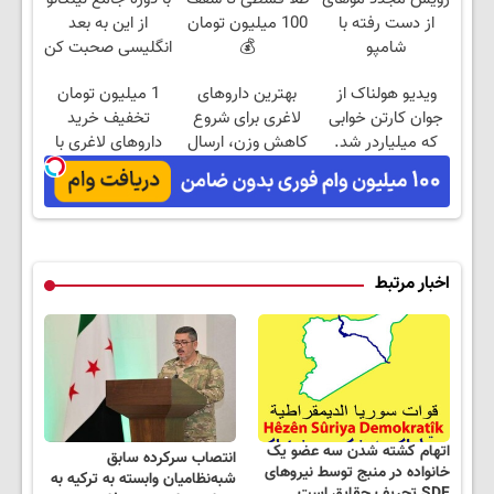
از دست رفته با
100 میلیون تومان
از این به بعد
شامپو
💰
انگلیسی صحبت کن
جلبک45%تخفیف تا
ویدیو هولناک از
بهترین داروهای
1 میلیون تومان
امشب
جوان کارتن خوابی
لاغری برای شروع
تخفیف خرید
که میلیاردر شد.
کاهش وزن، ارسال
داروهای لاغری با
آموزش رایگان
از داروخانه های
ارسال از داروخانه و
نزدیکت!
پک یخ!
اخبار مرتبط
اتهام کشته شدن سه عضو یک
انتصاب سرکرده سابق
خانواده در منبج توسط نیروهای
شبه‌نظامیان وابسته به ترکیه به