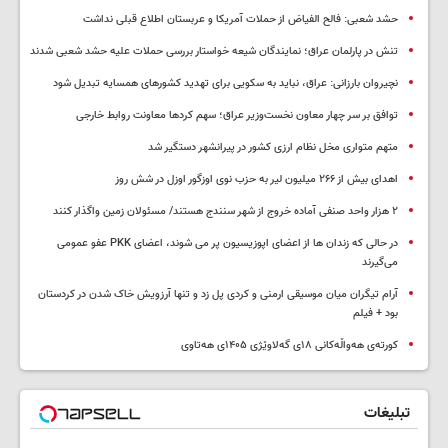
حشد شعبی: فالح الفیاض از حملات آمریکا و عربستان اطلاع قبلی نداشت
تنش در پارلمان عراق؛ نمایندگان شیعه خواستار بررسی حملات علیه حشد شعبی شدند
نچیروان بارزانی: عراق، نباید به سکویی برای تهدید کشورهای همسایه تبدیل شود
توافق بر سر چهار معاون نخست‌وزیر عراق؛ سهم کردها معاونت روابط خارجی
متهم متواری مخل نظام ارزی کشور در پیرانشهر دستگیر شد
اهدای بیش از ۲۶۶ میلیون لیر به حزب نوی اوزگور اوزل در شش روز
۲ هزار واحد صنفی آماده خروج از شهر سنندج هستند/ مسئولان زمین واگذار کنند
در حالی که زندان ها از اعضای اپوزیسیون پر می شوند، اعضای PKK عفو عمومی
می‌گیرند
آرام تیگران میان موسیقی ارمنی و کردی پل زد و تنها آرزویش خاک شدن در کردستان
بود + فیلم
کورتەی هەواڵەکانی ۱۸ی گەلاوێژی ۱۴۰۵ی هەتاوی
تبلیغات