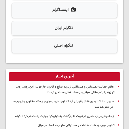
اینستاگرام
تلگرام ایران
تلگرام اصلی
آخرین اخبار
اعلام حمایت دمیرتاش و میرزاکلی از روند صلح و قانون چارچوب؛ این روند، روند
تجزیه یا بده‌بستانی مبتنی بر معامله‌های سطحی نیست
مدیریت PKK: بدون نقش‌آفرینی آزادانه اوجالان، بسیاری از مفاد «قانون چارچوب»
اجرا نخواهد شد
از خاموشی زبان مادری در غربت تا بازگشت به دیاربکر؛ روایت یک دختر کُرد + فیلم
تداوم موج بازداشت مقامات و مسئولان متهم به فساد در عراق