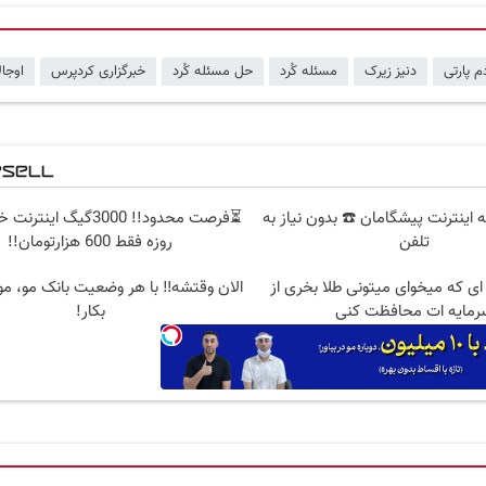
م پارتی
دنیز زیرک
مسئله کُرد
حل مسئله کُرد
خبرگزاری کردپرس
اوجال
 قسطه اینترنت پیشگامان ☎️ بدون نیاز به
تلفن
روزه فقط 600 هزارتومان!!
ه ای که میخوای میتونی طلا بخری از
الان وقتشه‼️ با هر وضعیت بانک مو، م
رمایه ات محافظت کنی
بکار!