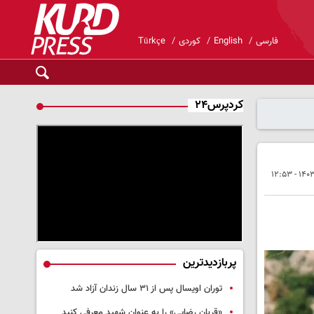
فارسی
English
کوردی
Türkçe
کردپرس۲۴
پربازدیدترین
توران اویسال پس از ۳۱ سال زندان آزاد شد
«قربان رضایی» را به عنوان شهید معرفی کنید