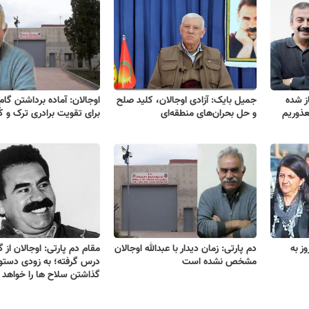
از شده
جمیل بایک: آزادی اوجالان، کلید صلح
اوجالان: آماده برداشتن گا
عذوریم
و حل بحران‌های منطقه‌ای
برای تقویت برادری ترک و ک
وز به
دم پارتی: زمان دیدار با عبدالله اوجالان
مقام دم پارتی: اوجالان از 
مشخص نشده است
درس گرفته؛ به زودی دستور
گذاشتن سلاح ها را خواهد د