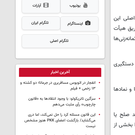
یوتیوب
آپارات
اصلی این
تلگرام ایران
اینستاگرام
ریق هیأت
د. گمانه‌زنی‌ها
تلگرام اصلی
سالگرد دستگیری
آخرین اخبار
انفجار در اتوبوس مسافربری در جرمانا؛ دو کشته و
 و نمادها
۱۳ زخمی + فیلم
سزگین تانریکولو: با وجود انتقادها به «قانون
چارچوب» رأی مثبت می‌دهم
د صلح یا
این قانون مسئله کرد را حل نمی‌کند، اما دری
می‌گشاید/ بازگشت اعضای PKK هنوز مشخص
 بخشی از
نیست