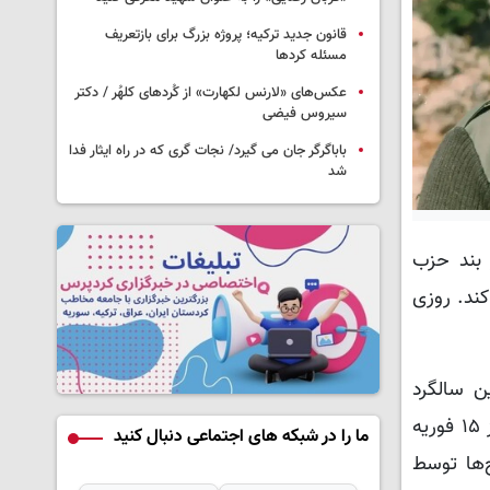
قانون جدید ترکیه؛ پروژه بزرگ‌ برای بازتعریف
مسئله کردها
عکس‌های «لارنس لکهارت» از کُردهای کلهُر / دکتر
سیروس فیضی
باباگرگر جان می گیرد/ نجات گری که در راه ایثار فدا
شد
 بند حزب
 کند. روزی
ین سالگرد
دستگیری‌اش توسط نیروهای آمریکایی در کنیا و تحویل او به ترکیه پرداخته است. این مقاله، که با عنوان «آیا آن روز ۱۵ فوریه
ما را در شبکه های اجتماعی دنبال کنید
‌ها توسط