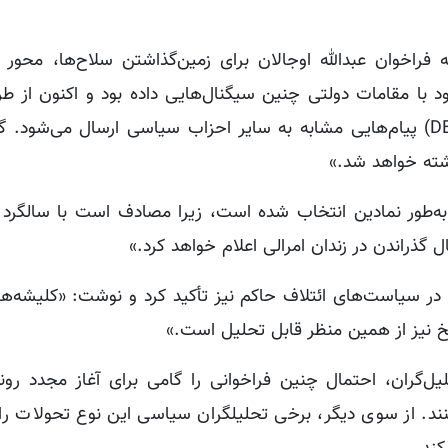
فراخوان عبدالله اوجالان برای زمین‌گذاشتن سلاح‌ها، محور 
د با مقامات دولتی چنین سیگنال‌هایی داده بود و اکنون از ط
حزب برابری و دموکراسی خلق ها (دم پارت/DEM Parti) پیام‌هایی مشابه به سایر احزاب سیاسی ارسال می‌شو
شته خواهد شد.»
همچنین افزود: «این تاریخ، یعنی ۱۵ فوریه ۲۰۲۵، به‌طور نمادین انتخاب شده است، زیرا مصادف است با 
 در سیاست‌های ائتلاف حاکم نیز تأکید کرد و نوشت: «کلیشه‌ها
یخ نیز از همین منظر قابل تحلیل است.»
یل‌گران، احتمال چنین فراخوانی را گامی برای آغاز مجدد رون
ند. از سوی دیگر، برخی تحلیلگران سیاسی این نوع تحولات را