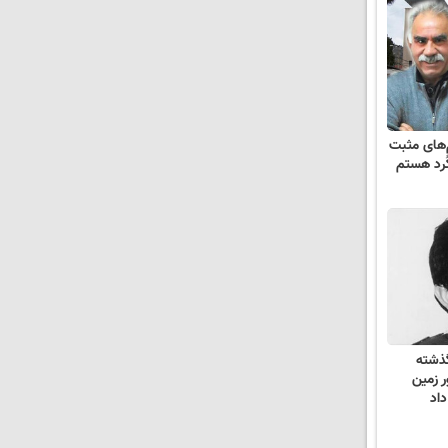
م‌های مثبت
ُرد هستم
گذشته
 زمین
اد