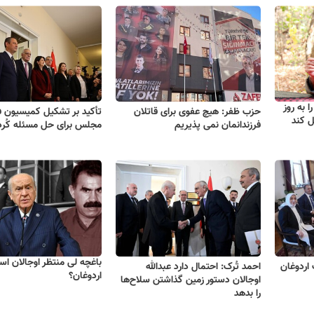
 15 فوریه را به روز
حزب ظفر: هیچ عفوی برای قاتلان
تأکید بر تشکیل کمیسیون فر
ل کند
فرزندانمان نمی پذیریم
مجلس برای حل مسئله کُرد
باغچه لی منتظر اوجالان اس
 اردوغان
احمد تُرک: احتمال دارد عبدالله
اردوغان؟
اوجالان دستور زمین گذاشتن سلاح‌ها
را بدهد