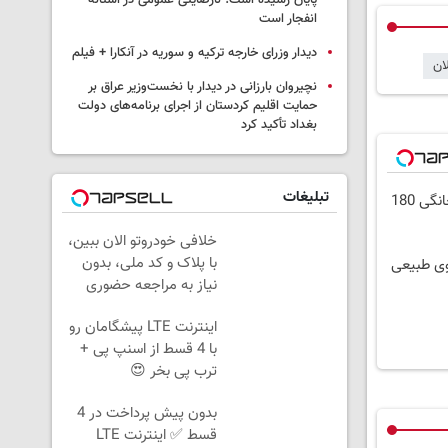
پایان رسیده است؛ نارضایتی عمومی در آستانه
انفجار است
دیدار وزرای خارجه ترکیه و سوریه در آنکارا + فیلم
ان
نچیروان بارزانی در دیدار با نخست‌وزیر عراق بر
حمایت اقلیم کردستان از اجرای برنامه‌های دولت
بغداد تأکید کرد
تبلیغات
⏳فرصت محدود!! 3000گیگ اینترنت خانگی 180
خلافی خودروتو الان ببین،
با پلاک و کد ملی، بدون
وی طبیعی
نیاز به مراجعه حضوری
اینترنت LTE پیشگامان رو
با 4 قسط از اسنپ پی +
ترب پی بخر 😍
بدون پیش پرداخت در 4
قسط ✅ اینترنت LTE