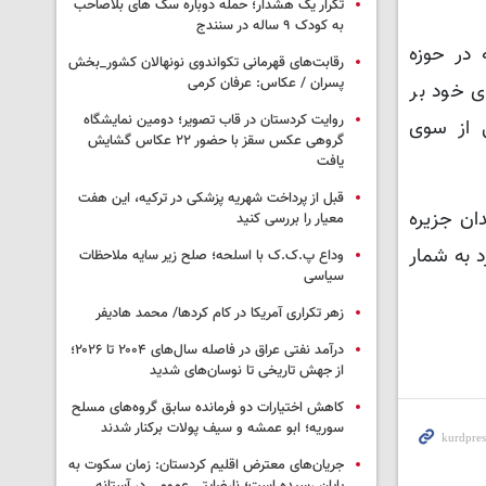
تکرار یک هشدار؛ حمله دوباره سگ های بلاصاحب
به کودک ۹ ساله در سنندج
 در حوزه
رقابت‌های قهرمانی تکواندوی نونهالان کشور_بخش
پسران / عکاس: عرفان کرمی
ارد، به خاطر نقدهای خود بر
روایت کردستان در قاب تصویر؛ دومین نمایشگاه
ی از سوی
گروهی عکس سقز با حضور ۲۲ عکاس گشایش
یافت
قبل از پرداخت شهریه پزشکی در ترکیه، این هفت
 زندان جزیره
معیار را بررسی کنید
د به شمار
وداع پ.ک.ک با اسلحه؛ صلح زیر سایه ملاحظات
سیاسی
زهر تکراری آمریکا در کام کردها/ محمد هادیفر
درآمد نفتی عراق در فاصله سال‌های ۲۰۰۴ تا ۲۰۲۶؛
از جهش تاریخی تا نوسان‌های شدید
کاهش اختیارات دو فرمانده سابق گروه‌های مسلح
سوریه؛ ابو عمشه و سیف پولات برکنار شدند
جریان‌های معترض اقلیم کردستان: زمان سکوت به