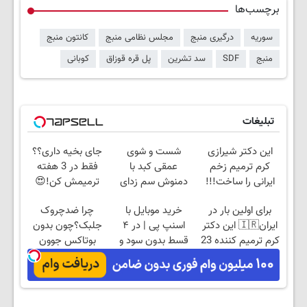
برچسب‌ها
سوریه
درگیری منبج
مجلس نظامی منبج
کانتون منبج
منبج
SDF
سد تشرین
پل قره قوزاق
کوبانی
تبلیغات
این دکتر شیرازی
شست و شوی
جای بخیه داری؟؟
کرم ترمیم زخم
عمقی کبد با
فقط در 3 هفته
ایرانی را ساخت!!!
دمنوش سم زدای
ترمیمش کن!😍
گیاهی!
برای اولین بار در
خرید موبایل با
چرا ضدچروک
ایران🇮🇷 این دکتر
اسنپ پی | در ۴
جلبک؟چون بدون
کرم ترمیم کننده 23
قسط بدون سود و
بوتاکس جوون
روزه ساخت!
کارمزد!
میشی💉
۴۰٪تخفیف