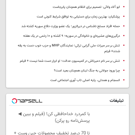
ابو آلاء ولائی: تصمیم برای انتقام همچنان پابرجاست
پزشکیان‌: بهترین زمان برای دستیابی به توافق شرایط کنونی است
حمله افراد مسلح ناشناس در دیرالزور؛ یک عضو وزارت دفاع سوریه کشته شد
درگیری‌های عشیره‌ای و خانوادگی در سوریه؛ ۹ کشته و ۱۰ زخمی در یک هفته
تنش بر سر میراث ملی گرایی ترکی؛ نمایندگان MHP و حزب خوب دست به یقه
شدند+ فیلم
تنش بر سر نام دمیرتاش در کمیسیون عدالت؛ او ابزار دست شما نیست + فیلم
چرا ورود جولانی به جنگ لبنان همچنان بعید است؟
انسجام و همدلی، پایه اصلی تاب آوری اجتماعی است
تبلیغات
با کمردرد خداحافظی کن! (فیلم و ببین ◀
پرسش‌نامه رو پرکن)
تا 70 درصد تخفیف محصولات جین وست +