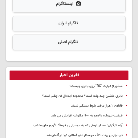
اینستاگرام
تلگرام ایران
تلگرام اصلی
آخرین اخبار
منظور از عبارت "RC" روی باتری چیست؟
باتری ماشین چند ولت است؟ محدوده ایده‌آل آن چقدر است؟
قاتلان ۲ هزار درخت بلوط دستگیر شدند
ظرفیت نیروگاه دالاهو به ۹۰۰ مگاوات افزایش می یابد
آرام تیگران؛ صدای ارمنی که به موسیقی و فرهنگ کُردی جان بخشید
نایب‌رئیس بوندستاگ خواستار عفو فعالان کرد در آلمان شد