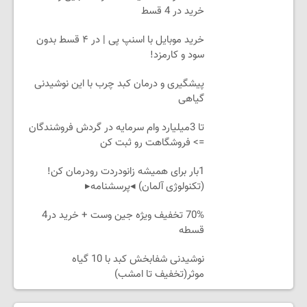
خرید در 4 قسط
خرید موبایل با اسنپ پی | در ۴ قسط بدون
سود و کارمزد!
پیشگیری و درمان کبد چرب با این نوشیدنی
گیاهی
تا 3میلیارد وام سرمایه در گردش فروشندگان
=> فروشگاهت رو ثبت کن
1بار برای همیشه زانودردت رودرمان کن!
(تکنولوژی آلمان) ◂پرسشنامه▸
70% تخفیف ویژه جین وست + خرید در4
قسطه
نوشیدنی شفابخش کبد با 10 گیاه
موثر(تخفیف تا امشب)