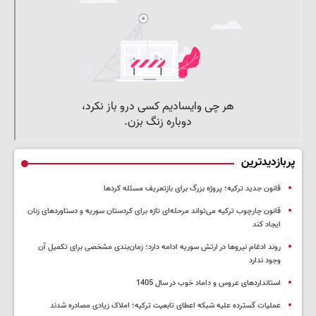
پربازدیدترین
قانون جدید ترکیه؛ پروژه بزرگ‌ برای بازتعریف مسئله کردها
قانون چارچوب ترکیه می‌تواند مرحله‌ای تازه برای کردستان سوریه و دستاوردهای زنان
ایجاد کند
روند ادغام نیروها در ارتش سوریه ادامه دارد؛ زمان‌بندی مشخصی برای تکمیل آن
وجود ندارد
استانداردهای عروس و داماد خوب در سال 1405
عملیات گسترده علیه شبکه اعطای تابعیت ترکیه؛ املاک زیادی مصادره شدند