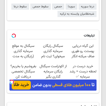
درعا سوریه
سویدا
حمص
سقوط حمص
سقوط درعا
شبه‌نظامیان وابسته به ترکیه
تبلیغات
این گیاه دریایی
سیگنال رایگان
سیگنال به موقع
پوستت رو طوری
سرمایه گذاری
سرمایه گذاری
صاف میکنه انگار
میخوای؟ ثبت نام
(رایگان به مدت
20سال جوون شدی
کن
محدود)
خرید درست در
از اکوتراست سیگنال
بفروشیم یا بخریم؟
🔥
لحظه درست = رشد
رایگان سرمایه
سیگنال تخصصی
سرمایه ✅
گذاری بگیر
دریافت کن