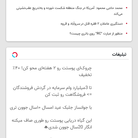
محمد حاجی محمود: آمریکا در جنگ منطقه شکست خورده و به‌تدریج عقب‌نشینی
می‌کند
دستگیری عاملان ۲ فقره قتل در سروآباد و قروه
منظور از عبارت "RC" روی باتری چیست؟
تبلیغات
چروک‌ای پوستت رو ۲ هفته‌ای محو کن! ۴۰٪
تخفیف
تا 3میلیارد وام سرمایه در گردش فروشندگان
=> فروشگاهت رو ثبت کن
با جوانساز جلبک عید امسال ۱۰سال جوون تری
این گیاه دریایی پوستت رو طوری صاف میکنه
انگار 20سال جوون شدی🔥