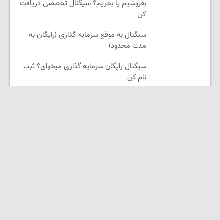
بفروشیم یا بخریم؟ سیگنال تخصصی دریافت
کن
سیگنال به موقع سرمایه گذاری (رایگان به
مدت محدود)
سیگنال رایگان سرمایه گذاری میخوای؟ ثبت
نام کن
با کرم جوانساز جلبک، پیری رو معکوس
کن(50% تخفیف)
لینکستان
دیجیتال مارکتینگ رویش
لوازم یدکی موتور
فیلم و سریال آنلاین شب بین
امشو | جدیدترین فیلم‌ها و سریال‌ها