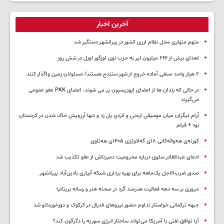
آخرین اخبار
متهم متواری مخل نظام ارزی کشور در پیرانشهر دستگیر شد
اهدای بیش از ۲۶۶ میلیون لیر به حزب نوی اوزگور اوزل در شش روز
۲ هزار واحد صنفی آماده خروج از شهر سنندج هستند/ مسئولان زمین واگذار کنند
در حالی که زندان ها از اعضای اپوزیسیون پر می شوند، اعضای PKK عفو عمومی
می‌گیرند
آرام تیگران میان موسیقی ارمنی و کردی پل زد و تنها آرزویش خاک شدن در کردستان
بود + فیلم
کورتەی هەواڵەکانی ۱۸ی گەلاوێژی ۱۴۰۵ی هەتاوی
ادعای عبدالقادر سلوی درباره محرومیت دمیرتاش از عفو تکذیب شد
صدور ضرب‌الاجل یک‌ماهه برای بهره برداری شبکه آبیاری بادین‌آباد پیرانشهر
مروری بر سه دهه فعالیت هنرمند کُرد در صحنه هنر و رسانه بریتانیا
جبهه ترکمانی خواستار تداوم حضور نیروهای فدرال در کرکوک و دوزخورماتو شد
آیا توافق نفتی با آمریکا می‌تواند ساختار انرژی سوریه را دگرگون کند؟