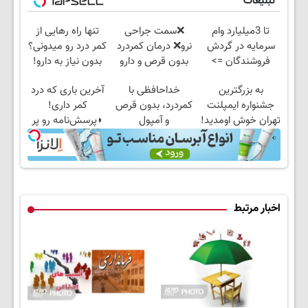
تبلیغات
تا 3میلیارد وام
❌سمت جراحی
تنها راه رهایی از
سرمایه در گردش
نرو❌ درمان کمردرد
کمر درد رو میدونی؟
فروشندگان =>
بدون قرص و دارو
بدون نیاز به دارو!
فروشگاهت رو ثبت
(◂پرسش‌نامه)
به بزرگترین
خداحافظی با
آخرین باری که درد
کن
جشنواره ایمپلنت
کمردرد، بدون قرص
کمر داری!
تهران خوش اومدید!
و آمپول
◗پرسش‌نامه رو پر
| فقط ۲۵ میلیون !
کن◖
اخبار مرتبط