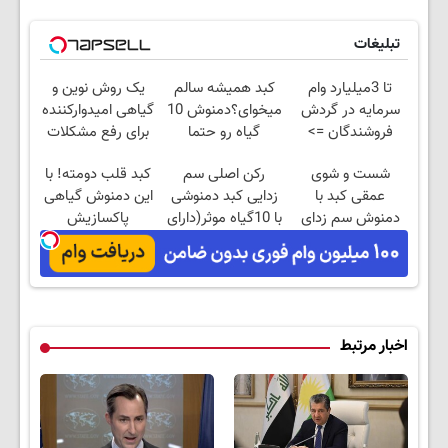
تبلیغات
تا 3میلیارد وام
کبد همیشه سالم
یک روش نوین و
سرمایه در گردش
میخوای؟دمنوش 10
گیاهی امیدوارکننده
فروشندگان =>
گیاه رو حتما
برای رفع مشکلات
فروشگاهت رو ثبت
امتحان کن
کبدی55%تخفیف
شست و شوی
رکن اصلی سم
کبد قلب دومته! با
کن
عمقی کبد با
زدایی کبد دمنوشی
این دمنوش گیاهی
دمنوش سم زدای
با 10گیاه موثر(دارای
پاکسازیش
گیاهی!
مجوز وزارت
کن55%تخفیف
بهداشت)
اخبار مرتبط