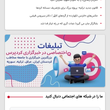
«قربان رضایی» را به عنوان شهید معرفی کنید
قانون جدید ترکیه؛ پروژه بزرگ‌ برای بازتعریف مسئله کردها
عکس‌های «لارنس لکهارت» از کُردهای کلهُر / دکتر سیروس فیضی
باباگرگر جان می گیرد/ نجات گری که در راه ایثار فدا شد
ما را در شبکه های اجتماعی دنبال کنید