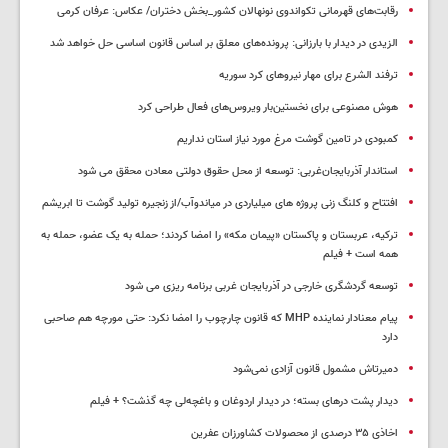
رقابت‌های قهرمانی تکواندوی نونهالان کشور_بخش دختران/ عکاس: عرفان کرمی
الزیدی در دیدار با بارزانی: پرونده‌های معلق بر اساس قانون اساسی حل خواهد شد
ترفند الشرع برای مهار نیروهای کرد سوریه
هوش مصنوعی برای نخستین‌بار ویروس‌های فعال طراحی کرد
کمبودی در تامین گوشت مرغ مورد نیاز استان نداریم
استاندار آذربایجان‌غربی: توسعه از محل حقوق دولتی معادن محقق می شود
افتتاح و کلنگ زنی پروژه های میلیاردی در میاندوآب/از زنجیره تولید گوشت تا ابریشم
ترکیه، عربستان و پاکستان «پیمان مکه» را امضا کردند؛ حمله به یک عضو، حمله به
همه است + فیلم
توسعه گردشگری خارجی در آذربایجان غربی برنامه ریزی می شود
پیام معنادار نماینده MHP که قانون چارچوب را امضا نکرد: حتی مورچه هم صاحبی
دارد
دمیرتاش مشمول قانون آزادی نمی‌شود
دیدار پشت درهای بسته؛ در دیدار اردوغان و باغچه‌لی چه گذشت؟ + فیلم
اخاذی ۳۵ درصدی از محصولات کشاورزان عفرین