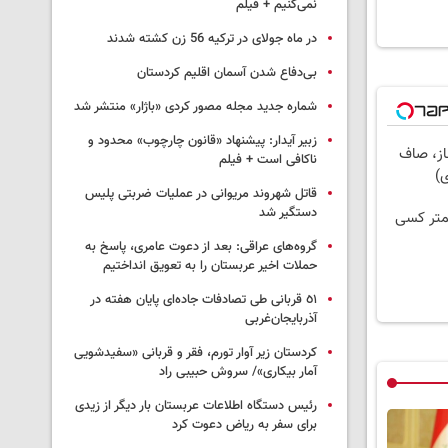
نمی‌کنیم + فیلم
در ماه جولای در ترکیه 56 زن کشته شدند
بی‌دفاع شدن آسمان اقلیم کردستان
شماره جدید مجله مصور کردی «باژار» منتشر شد
زبیر آیدار: پیشنهاد «قانون چارچوب» محدود و
از، صاف
ناکافی است + فیلم
قاتل شهروند مریوانی در عملیات ضربتی پلیس
دستگیر شد
متر کسی
گروه‌های عراقی: بعد از دعوت عامری، پاسخ به
حملات اخیر عربستان را به تعویق انداختیم
٥١ قربانی طی تصادفات جاده‌ای پایان هفته در
آذربایجان‌غربی
کردستان زیر آوار تورم، فقر و قربانی «سفیدشویی
آمار بیکاری»/ سروش حبیبی راد
رئیس دستگاه اطلاعات عربستان بار دیگر از زیدی
برای سفر به ریاض دعوت کرد