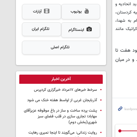
د اتحادیه و
یوتیوب
آپارات
یه کردستان،
م به شهدا،
راتیک مانند
تلگرام ایران
اینستاگرام
تلگرام اصلی
هد بود هفت تا
اند و در میان
آخرین اخبار
سرخط خبرهای ۱۷مرداد خبرگزاری کردپرس
آذربایجان غربی از اواسط هفته خنک می شود
پشت پرده ساخت و ساز در باغ موقوفه عزیزآقای
مهاباد؛ تجاری سازی در قلب فضای سبز
شهری(بخش دوم)
روایت زندانی: می‌گویند تا اینجا نمیری رهایت