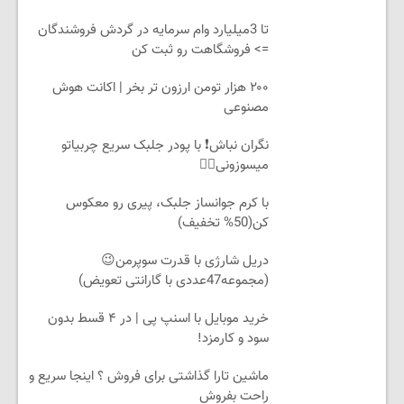
تا 3میلیارد وام سرمایه در گردش فروشندگان
=> فروشگاهت رو ثبت کن
۲۰۰ هزار تومن ارزون تر بخر | اکانت هوش
مصنوعی
نگران نباش❗ با پودر جلبک سریع چربیاتو
میسوزونی👌🏻
با کرم جوانساز جلبک، پیری رو معکوس
کن(50% تخفیف)
دریل شارژی با قدرت سوپرمن😉
(مجموعه47عددی با گارانتی تعویض)
خرید موبایل با اسنپ پی | در ۴ قسط بدون
سود و کارمزد!
ماشین تارا گذاشتی برای فروش ؟ اینجا سریع و
راحت بفروش