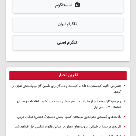
اینستاگرام
تلگرام ایران
تلگرام اصلی
آخرین اخبار
اعتراض اقلیم کردستان به اقدام کرسنت و داناگاز برای تأمین گاز نیروگاه‌های عراق از
کرمور
روز خبرنگار؛ پاسداری از حقیقت در عصر هوش مصنوعی، آشوب اطلاعات و بحران
اعتماد/ **منصور اولی
رقابت‌های قهرمانی تکواندوی نونهالان کشور_بخش دختران/ عکاس: عرفان کرمی
الزیدی در دیدار با بارزانی: پرونده‌های معلق بر اساس قانون اساسی حل خواهد شد