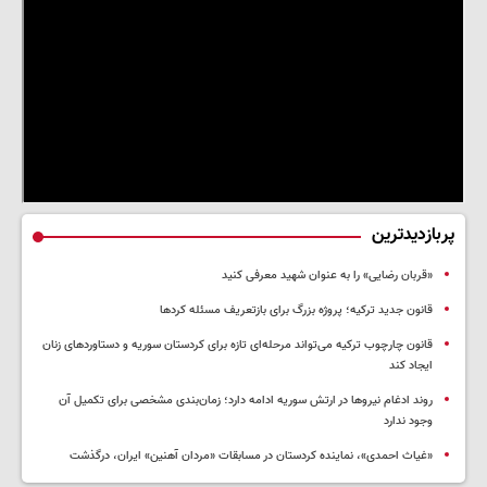
پربازدیدترین
«قربان رضایی» را به عنوان شهید معرفی کنید
قانون جدید ترکیه؛ پروژه بزرگ‌ برای بازتعریف مسئله کردها
قانون چارچوب ترکیه می‌تواند مرحله‌ای تازه برای کردستان سوریه و دستاوردهای زنان
ایجاد کند
روند ادغام نیروها در ارتش سوریه ادامه دارد؛ زمان‌بندی مشخصی برای تکمیل آن
وجود ندارد
«غیاث احمدی»، نماینده کردستان در مسابقات «مردان آهنین» ایران، درگذشت