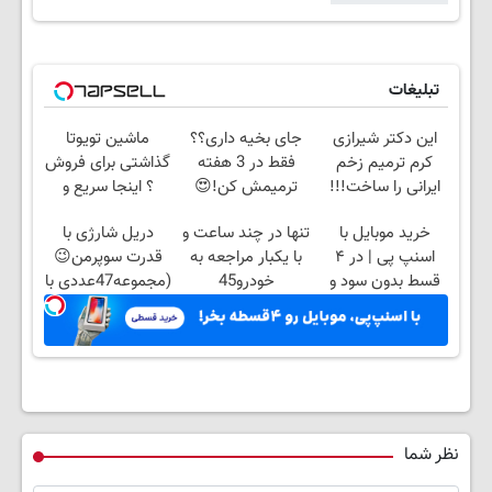
تبلیغات
این دکتر شیرازی
جای بخیه داری؟؟
ماشین تویوتا
کرم ترمیم زخم
فقط در 3 هفته
گذاشتی برای فروش
ایرانی را ساخت!!!
ترمیمش کن!😍
؟ اینجا سریع و
راحت بفروش
خرید موبایل با
تنها در چند ساعت و
دریل شارژی با
اسنپ پی | در ۴
با یکبار مراجعه به
قدرت سوپرمن😉
قسط بدون سود و
خودرو45
(مجموعه47عددی با
کارمزد!
گارانتی تعویض)
نظر شما