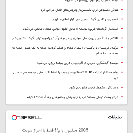
ترفند الشرع برای مهار نیروهای کرد سوریه
هوش مصنوعی برای نخستین‌بار ویروس‌های فعال طراحی کرد
کمبودی در تامین گوشت مرغ مورد نیاز استان نداریم
استاندار آذربایجان‌غربی: توسعه از محل حقوق دولتی معادن محقق می شود
افتتاح و کلنگ زنی پروژه های میلیاردی در میاندوآب/از زنجیره تولید گوشت تا ابریشم
ترکیه، عربستان و پاکستان «پیمان مکه» را امضا کردند؛ حمله به یک عضو، حمله به
همه است + فیلم
توسعه گردشگری خارجی در آذربایجان غربی برنامه ریزی می شود
پیام معنادار نماینده MHP که قانون چارچوب را امضا نکرد: حتی مورچه هم صاحبی
دارد
دمیرتاش مشمول قانون آزادی نمی‌شود
دیدار پشت درهای بسته؛ در دیدار اردوغان و باغچه‌لی چه گذشت؟ + فیلم
تبلیغات
❗❗200 میلیون وام❗❗ فقط با احراز هویت