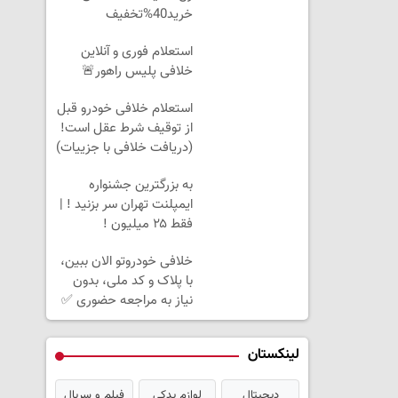
خرید40%تخفیف
استعلام فوری و آنلاین
خلافی پلیس راهور🚨
استعلام خلافی خودرو قبل
از توقیف شرط عقل است!
(دریافت خلافی با جزییات)
به بزرگترین جشنواره
ایمپلنت تهران سر بزنید ! |
فقط ۲۵ میلیون !
خلافی خودروتو الان ببین،
با پلاک و کد ملی، بدون
نیاز به مراجعه حضوری ✅
لینکستان
دیجیتال
لوازم یدکی
فیلم و سریال