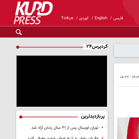
فارسی
English
کوردی
Türkçe
کردپرس۲۴
پربازدیدترین
توران اویسال پس از ۳۱ سال زندان آزاد شد
«قربان رضایی» را به عنوان شهید معرفی کنید