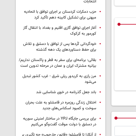
انتخابات
حزب دمکرات کردستان بر اجرای توافق با اتحادیه
میهنی برای تشکیل کابینه دهم تأکید کرد
آغاز اجرای توافق گازی اقلیم و بغداد با انتقال گاز
کورمور به کرکوک
خودگردانی کُردها پس از توافق با دمشق و تلاش
برای حفظ دستاوردهای یک دهه گذشته
بقائی: برنامه‌ای برای سفر به قطر و پاکستان نداریم/
بیانیه مشترک ایران و عمان در مرحله تدوین است
مرز رازی به کریدور ریلی شرق - غرب کشور تبدیل
می‌شود
باند جعل گذرنامه در خوی شناسایی شد
اختلال زندگی روزمره در قامشلو به علت بحران
سوخت و کمبود اسکناس‌های جدید
برای بررسی جایگاه YPJ در ساختار امنیتی سوریه
در دمشق با دولت موقت گفت‌وگو می‌کنیم
از آنکارا تا قامشلو؛ «قانون چارچوب» چه تأثیری بر