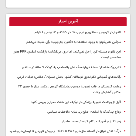
آخرین اخبار
انفجار در اتوبوس مسافربری در جرمانا؛ دو کشته و ۱۳ زخمی + فیلم
سزگین تانریکولو: با وجود انتقادها به «قانون چارچوب» رأی مثبت می‌دهم
این قانون مسئله کرد را حل نمی‌کند، اما دری می‌گشاید/ بازگشت اعضای PKK هنوز
مشخص نیست
تکرار یک هشدار؛ حمله دوباره سگ های بلاصاحب به کودک ۹ ساله در سنندج
رقابت‌های قهرمانی تکواندوی نونهالان کشور_بخش پسران / عکاس: عرفان کرمی
روایت کردستان در قاب تصویر؛ دومین نمایشگاه گروهی عکس سقز با حضور ۲۲
عکاس گشایش یافت
قبل از پرداخت شهریه پزشکی در ترکیه، این هفت معیار را بررسی کنید
وداع پ.ک.ک با اسلحه؛ صلح زیر سایه ملاحظات سیاسی
زهر تکراری آمریکا در کام کردها/ محمد هادیفر
درآمد نفتی عراق در فاصله سال‌های ۲۰۰۴ تا ۲۰۲۶؛ از جهش تاریخی تا نوسان‌های شدید