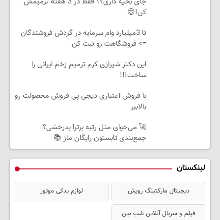
جای بخیه داری؟؟ فقط در 3 هفته ترمیمش
کن!😍
تا 3میلیارد وام سرمایه در گردش فروشندگان
=> فروشگاهت رو ثبت کن
این دکتر شیرازی کرم ترمیم زخم ایرانی را
ساخت!!!
با فروش اعتباری دیجی پی فروش محصولت رو
بالاببر
🚀 می‌خوای مثل رتبه برترا بدرخشی؟
جمع‌بندی تابستون رایگان ماز 📚
لینکستان
دیجیتال مارکتینگ رویش
لوازم یدکی موتور
فیلم و سریال آنلاین شب بین