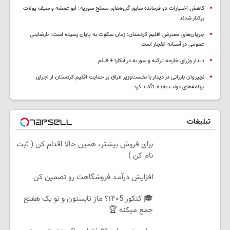
کاهش اختیارات دو فرمانده سابق گروه‌های مسلح سوریه؛ ابو عمشه و سیف پولات
برکنار شدند
جریان‌های معترض اقلیم کردستان: زمان سکوت به پایان رسیده است؛ نارضایتی
عمومی در آستانه انفجار است
دیدار وزرای خارجه ترکیه و سوریه در آنکارا + فیلم
نچیروان بارزانی در دیدار با نخست‌وزیر عراق بر حمایت اقلیم کردستان از اجرای
برنامه‌های دولت بغداد تأکید کرد
تبلیغات
برای فروش بیشتر، همین حالا اقدام کن ( ثبت
نام کن )
افزایش درآمـد فروشگاهت رو تضمین کن
🎓 کنکور ۱۴۰5؟ ماز تابستون و تو یک هفتع
جمع میکنه 🏆