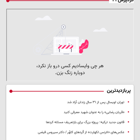
کردپرس۲۴
پربازدیدترین
توران اویسال پس از ۳۱ سال زندان آزاد شد
«قربان رضایی» را به عنوان شهید معرفی کنید
قانون جدید ترکیه؛ پروژه بزرگ‌ برای بازتعریف مسئله کردها
عکس‌های «لارنس لکهارت» از کُردهای کلهُر / دکتر سیروس فیضی