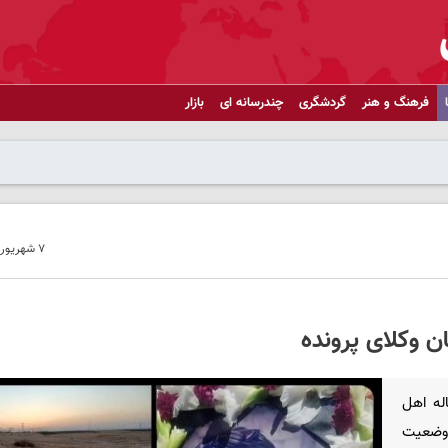
فرهنگ و هنر
گردشگری
چندرسانه ای
بازار
۷ شهریور ۱۴۰۳ - ۲۰:۰۷
ن وکلای پرونده
ای پرونده «فرید صادقی» کودک 14 ساله اهل
 وضعیت