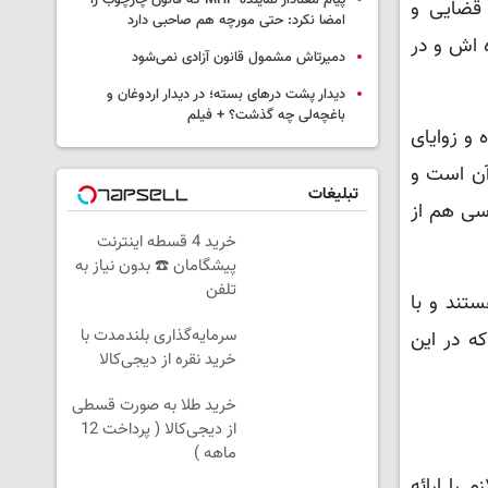
پیام معنادار نماینده MHP که قانون چارچوب را
 قضایی و
امضا نکرد: حتی مورچه هم صاحبی دارد
ه اش و در
دمیرتاش مشمول قانون آزادی نمی‌شود
دیدار پشت درهای بسته؛ در دیدار اردوغان و
باغچه‌لی چه گذشت؟ + فیلم
 و زوایای
آن است و
تبلیغات
سی هم از
خرید 4 قسطه اینترنت
پیشگامان ☎️ بدون نیاز به
تلفن
تند و با
سرمایه‌گذاری بلندمدت با
ه در این
خرید نقره از دیجی‌کالا
خرید طلا به صورت قسطی
از دیجی‌کالا ( پرداخت 12
ماهه )
ارد تا تحقیقات لازم را ارائه