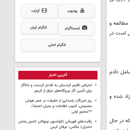
یوتیوب
آپارات
 مطالعه و
تلگرام ایران
اینستاگرام
ی است در
تلگرام اصلی
شامل «آدم
آخرین اخبار
اعتراض اقلیم کردستان به اقدام کرسنت و داناگاز
برای تأمین گاز نیروگاه‌های عراق از کرمور
ه فعلاً با وثیقه آزاد شده و
روز خبرنگار؛ پاسداری از حقیقت در عصر هوش
مصنوعی، آشوب اطلاعات و بحران اعتماد/
**منصور اولی
که در حال
رقابت‌های قهرمانی تکواندوی نونهالان کشور_بخش
دختران/ عکاس: عرفان کرمی