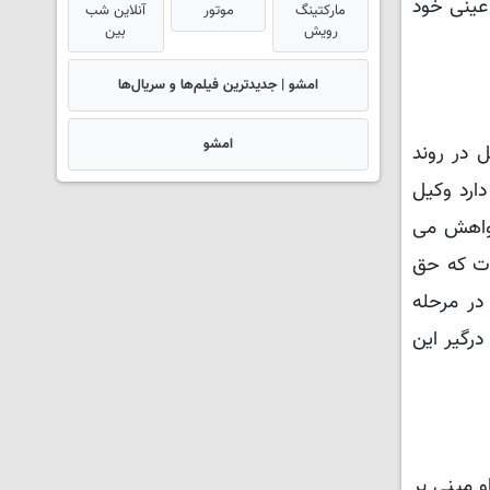
 عینی خود
مارکتینگ
موتور
آنلاین شب
رویش
بین
امشو | جدیدترین فیلم‌ها و سریال‌ها
امشو
 در روند
ارد وکیل
 خواهش می
رات که حق
در مرحله
رگیر این
 مبنی بر