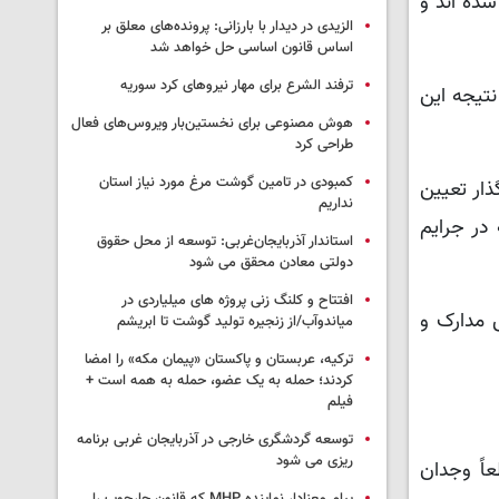
شده اند و
الزیدی در دیدار با بارزانی: پرونده‌های معلق بر
اساس قانون اساسی حل خواهد شد
ترفند الشرع برای مهار نیروهای کرد سوریه
نتیجه این
هوش مصنوعی برای نخستین‌بار ویروس‌های فعال
طراحی کرد
کمبودی در تامین گوشت مرغ مورد نیاز استان
ذار تعیین
نداریم
در جرایم
استاندار آذربایجان‌غربی: توسعه از محل حقوق
دولتی معادن محقق می شود
افتتاح و کلنگ زنی پروژه های میلیاردی در
 مدارک و
میاندوآب/از زنجیره تولید گوشت تا ابریشم
ترکیه، عربستان و پاکستان «پیمان مکه» را امضا
کردند؛ حمله به یک عضو، حمله به همه است +
فیلم
توسعه گردشگری خارجی در آذربایجان غربی برنامه
ریزی می شود
اً وجدان