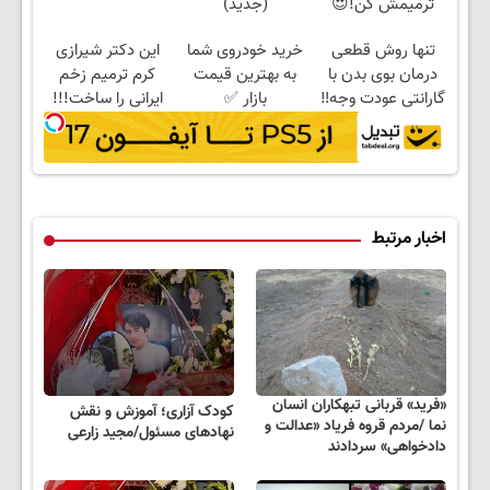
ترمیمش کن!😍
(جدید)
تنها روش قطعی
خرید خودروی شما
این دکتر شیرازی
درمان بوی بدن با
به بهترین قیمت
کرم ترمیم زخم
گارانتی عودت وجه‼️
بازار ✅
ایرانی را ساخت!!!
همین الان ببین
اخبار مرتبط
«فرید» قربانی تبهکاران انسان
کودک آزاری؛ آموزش و نقش
نما /مردم قروه فریاد «عدالت و
نهادهای مسئول/مجید زارعی
دادخواهی» سردادند