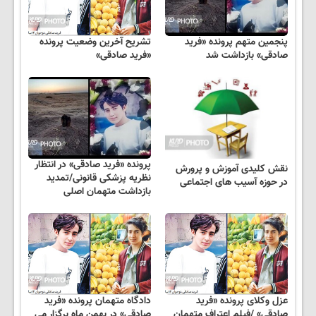
پنجمین متهم پرونده «فرید
تشریح آخرین وضعیت پرونده
صادقی» بازداشت شد
«فرید صادقی»
پرونده «فرید صادقی» در انتظار
نقش کلیدی آموزش و پرورش
نظریه پزشکی قانونی/تمدید
در حوزه آسیب های اجتماعی
بازداشت متهمان اصلی
عزل وکلای پرونده «فرید
دادگاه متهمان پرونده «فرید
صادقی» /فیلم اعتراف متهمان
صادقی» در بهمن ماه برگزار می