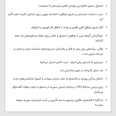
احتمال تداوم ناکارآمدی پارلمان اقلیم کردستان تا انتخابات
حزب دمکرات کردستان بر اجرای توافق با اتحادیه میهنی برای تشکیل کابینه دهم تأکید
کرد
آغاز اجرای توافق گازی اقلیم و بغداد با انتقال گاز کورمور به کرکوک
خودگردانی کُردها پس از توافق با دمشق و تلاش برای حفظ دستاوردهای یک دهه
گذشته
بقائی: برنامه‌ای برای سفر به قطر و پاکستان نداریم/بیانیه مشترک ایران و عمان در
مرحله تدوین است
مرز رازی به کریدور ریلی شرق - غرب کشور تبدیل می‌شود
باند جعل گذرنامه در خوی شناسایی شد
اختلال زندگی روزمره در قامشلو به علت بحران سوخت و کمبود اسکناس‌های جدید
برای بررسی جایگاه YPJ در ساختار امنیتی سوریه در دمشق با دولت موقت گفت‌وگو
می‌کنیم
از آنکارا تا قامشلو؛ «قانون چارچوب» چه تأثیری بر آینده کردستان سوریه خواهد
داشت؟