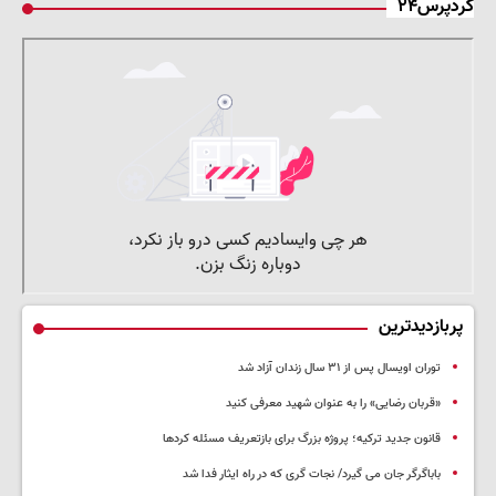
کردپرس۲۴
پربازدیدترین
توران اویسال پس از ۳۱ سال زندان آزاد شد
«قربان رضایی» را به عنوان شهید معرفی کنید
قانون جدید ترکیه؛ پروژه بزرگ‌ برای بازتعریف مسئله کردها
باباگرگر جان می گیرد/ نجات گری که در راه ایثار فدا شد