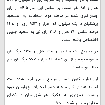
است و کل جمعیت واجد شرایط رای دو میلیون و ۵۷۱
هزار و ۸۱۱ نفر است. بر اساس این آمار ۸۴.٥ از آرای
جمع آوری شده در مرحله دوم انتخابات به مسعود
پزشکیان با یک میلیون ١١٤ هزار و ٩٤٣ رای و ١٤.٥
درصد شامل ١٩١ هزار و ٣١٨ رای نیز به سعید جلیلی
اختصاص یافته است.
در مجموع یک میلیون و ٣١٨ هزار و ٨٣٨ برگ رای
ماخوذه بوده و از این تعداد ١٢ هزار و ٥٧٧ برگ رای هم
باطله بوده است.
این آمار تا کنون از سوی مراجع رسمی تایید نشده است
اما به عنوان آمار مرحله دوم انتخابات چهارمین دوره
ریاست جمهوری به تفکیک هر شهرستان در فضای
مجازی منتشر شده است/.