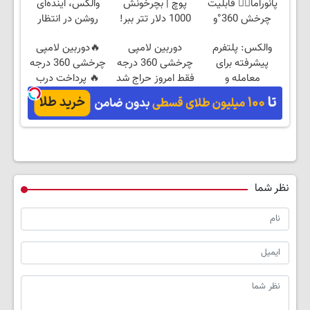
پانوراما👈🏻 قابلیت
پوچ | بچرخونش
والکس، آینده‌ای
چرخش 360°و
1000 دلار تتر ببر!
روشن در انتظار
سازگار با اندروید و
🔥😍
شماست
والکس: پلتفرم
دوربین لامپی
🔥دوربین لامپی
ios
پیشرفته برای
چرخشی 360 درجه
چرخشی 360 درجه
معامله و
فقط امروز حراج شد
🔥 پرداخت درب
سرمایه‌گذاری ایمن
🔥 پرداخت درب
منزل + گارانتی
منزل
تعویض
نظر شما