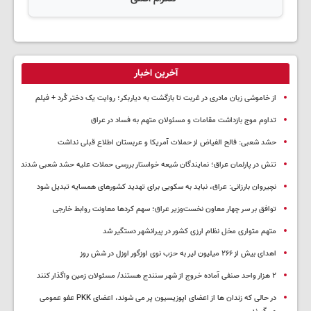
آخرین اخبار
از خاموشی زبان مادری در غربت تا بازگشت به دیاربکر؛ روایت یک دختر کُرد + فیلم
تداوم موج بازداشت مقامات و مسئولان متهم به فساد در عراق
حشد شعبی: فالح الفیاض از حملات آمریکا و عربستان اطلاع قبلی نداشت
تنش در پارلمان عراق؛ نمایندگان شیعه خواستار بررسی حملات علیه حشد شعبی شدند
نچیروان بارزانی: عراق، نباید به سکویی برای تهدید کشورهای همسایه تبدیل شود
توافق بر سر چهار معاون نخست‌وزیر عراق؛ سهم کردها معاونت روابط خارجی
متهم متواری مخل نظام ارزی کشور در پیرانشهر دستگیر شد
اهدای بیش از ۲۶۶ میلیون لیر به حزب نوی اوزگور اوزل در شش روز
۲ هزار واحد صنفی آماده خروج از شهر سنندج هستند/ مسئولان زمین واگذار کنند
در حالی که زندان ها از اعضای اپوزیسیون پر می شوند، اعضای PKK عفو عمومی