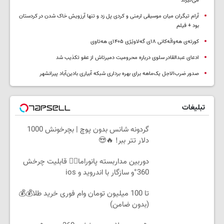
می‌گیرند
آرام تیگران میان موسیقی ارمنی و کردی پل زد و تنها آرزویش خاک شدن در کردستان
بود + فیلم
کورتەی هەواڵەکانی ۱۸ی گەلاوێژی ۱۴۰۵ی هەتاوی
ادعای عبدالقادر سلوی درباره محرومیت دمیرتاش از عفو تکذیب شد
صدور ضرب‌الاجل یک‌ماهه برای بهره برداری شبکه آبیاری بادین‌آباد پیرانشهر
تبلیغات
گردونه شانس بدون پوچ | بچرخونش 1000
دلار تتر ببر! 🔥😍
دوربین مداربسته پانوراما👈🏻 قابلیت چرخش
360°و سازگار با اندروید و ios
تا 100 میلیون تومان وام فوری خرید طلا💰💰
(بدون ضامن)