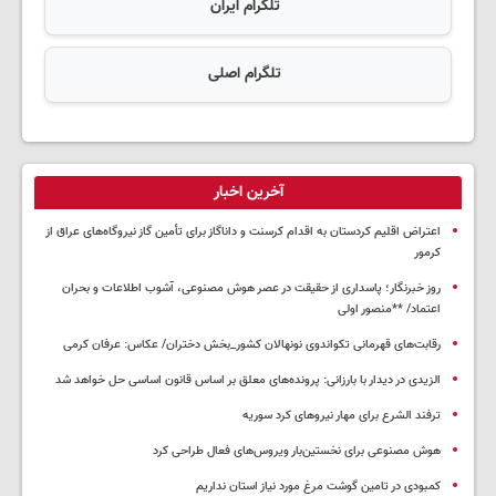
تلگرام ایران
تلگرام اصلی
آخرین اخبار
اعتراض اقلیم کردستان به اقدام کرسنت و داناگاز برای تأمین گاز نیروگاه‌های عراق از
کرمور
روز خبرنگار؛ پاسداری از حقیقت در عصر هوش مصنوعی، آشوب اطلاعات و بحران
اعتماد/ **منصور اولی
رقابت‌های قهرمانی تکواندوی نونهالان کشور_بخش دختران/ عکاس: عرفان کرمی
الزیدی در دیدار با بارزانی: پرونده‌های معلق بر اساس قانون اساسی حل خواهد شد
ترفند الشرع برای مهار نیروهای کرد سوریه
هوش مصنوعی برای نخستین‌بار ویروس‌های فعال طراحی کرد
کمبودی در تامین گوشت مرغ مورد نیاز استان نداریم