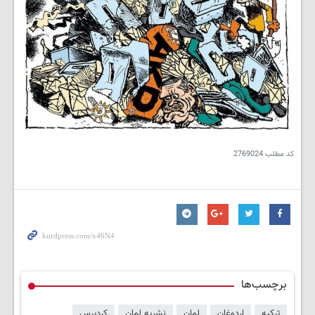
کد مطلب
2769024
برچسب‌ها
ترکیه
اردوغان
لمان
نشریه لمان
کردپرس