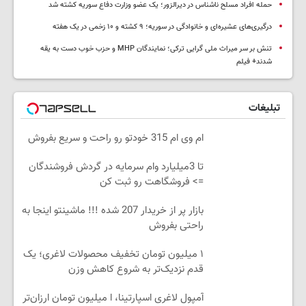
حمله افراد مسلح ناشناس در دیرالزور؛ یک عضو وزارت دفاع سوریه کشته شد
درگیری‌های عشیره‌ای و خانوادگی در سوریه؛ ۹ کشته و ۱۰ زخمی در یک هفته
تنش بر سر میراث ملی گرایی ترکی؛ نمایندگان MHP و حزب خوب دست به یقه
شدند+ فیلم
تبلیغات
ام وی ام 315 خودتو رو راحت و سریع بفروش
تا 3میلیارد وام سرمایه در گردش فروشندگان
=> فروشگاهت رو ثبت کن
بازار پر از خریدار 207 شده !!! ماشینتو اینجا به
راحتی بفروش
۱ میلیون تومان تخفیف محصولات لاغری؛ یک
قدم نزدیک‌تر به شروع کاهش وزن
آمپول لاغری اسپارتینا، ا میلیون تومان ارزان‌تر