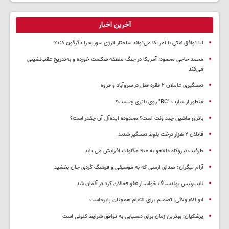
آخرین اخبار
آیا توافق نفتی با آمریکا می‌تواند ساختار انرژی سوریه را دگرگون کند؟
محمد حاجی محمود: آمریکا در جنگ منطقه شکست خورده و به‌تدریج عقب‌نشینی
می‌کند
دستگیری عاملان ۲ فقره قتل در سروآباد و قروه
منظور از عبارت "RC" روی باتری چیست؟
باتری ماشین چند ولت است؟ محدوده ایده‌آل آن چقدر است؟
قاتلان ۲ هزار درخت بلوط دستگیر شدند
ظرفیت نیروگاه دالاهو به ۹۰۰ مگاوات افزایش می یابد
آرام تیگران؛ صدای ارمنی که به موسیقی و فرهنگ کُردی جان بخشید
نایب‌رئیس بوندستاگ خواستار عفو فعالان کرد در آلمان شد
ابو آلاء ولائی: تصمیم برای انتقام همچنان پابرجاست
پزشکیان‌: بهترین زمان برای دستیابی به توافق شرایط کنونی است