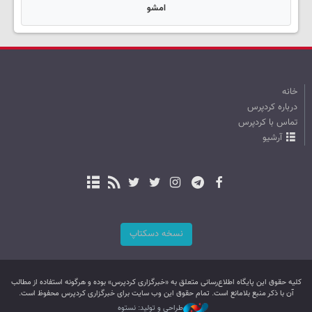
امشو
خانه
درباره کردپرس
تماس با کردپرس
آرشیو
نسخه دسکتاپ
کليه حقوق اين پایگاه اطلاع‌رسانی متعلق به «خبرگزاری کردپرس» بوده و هرگونه استفاده از مطالب
آن با ذکر منبع بلامانع است. تمام حقوق این وب سایت برای خبرگزاری کردپرس محفوظ است.
طراحی و تولید: نستوه