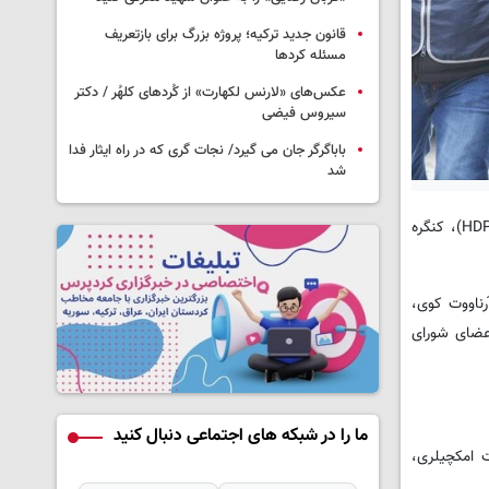
قانون جدید ترکیه؛ پروژه بزرگ‌ برای بازتعریف
مسئله کردها
عکس‌های «لارنس لکهارت» از کُردهای کلهُر / دکتر
سیروس فیضی
باباگرگر جان می گیرد/ نجات گری که در راه ایثار فدا
شد
به گزارش کردپرس، صبح امروز پلیس استانبول در حمله به چندین خانه‌ در استانبول حداقل ۱۷ تن از جمله اعضا و مدیران حزب دموکراتیک خلق‌ها (HDP)، کنگره
رناووت کوی،
 بازداشت شدند. در بازرسی خانه‌ها توسط پلیس، حداقل ۱۷ تن از جمله رهبران و اعضای HDP و HDK و اعضای شورای
ما را در شبکه های اجتماعی دنبال کنید
 امکچیلری،