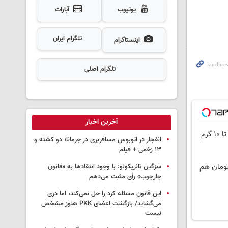
یوتیوب
آپارات
تلگرام ایران
اینستاگرام
تلگرام اصلی
آخرین اخبار
انفجار در اتوبوس مسافربری در جرمانا؛ دو کشته و
۱۳ زخمی + فیلم
ن‌تتر بخر | 100 هزار تومان هم
سزگین تانریکولو: با وجود انتقادها به «قانون
چارچوب» رأی مثبت می‌دهم
این قانون مسئله کرد را حل نمی‌کند، اما دری
می‌گشاید/ بازگشت اعضای PKK هنوز مشخص
نیست