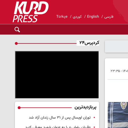
فارسی
English
کوردی
Türkçe
کردپرس۲۴
پربازدیدترین
توران اویسال پس از ۳۱ سال زندان آزاد شد
«قربان رضایی» را به عنوان شهید معرفی کنید