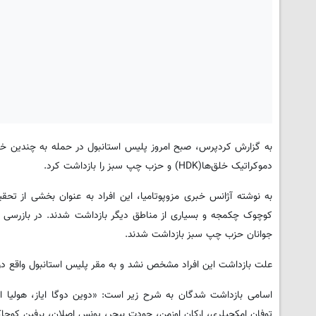
دموکراتیک خلق‌ها(HDK) و حزب چپ سبز را بازداشت کرد.
به نوشته آژانس خبری مزوپوتامیا، این افراد به عنوان بخشی از تحق
جوانان حزب چپ سبز بازداشت شدند.
علت بازداشت این افراد مشخص نشد و به مقر پلیس استانبول واقع در 
اسامی بازداشت شدگان به شرح زیر است: «دوین دوگا ایاز، هولیا
توفان امکچیلری، ارکان اوزمن، جودت بیچر، یونس اصلان، برفین کوچاک، ه