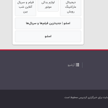
دیجیتال
لوازم یدکی
فیلم و سریال
مارکتینگ
موتور
آنلاین شب
رویش
بین
امشو | جدیدترین فیلم‌ها و سریال‌ها
امشو
آرشیو
ب سایت برای خبرگزاری کردپرس محفوظ است.