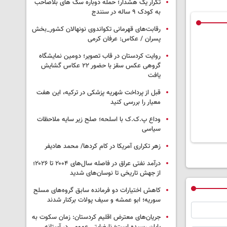
تکرار یک هشدار؛ حمله دوباره سگ های بلاصاحب
به کودک ۹ ساله در سنندج
رقابت‌های قهرمانی تکواندوی نونهالان کشور_بخش
پسران / عکاس: عرفان کرمی
روایت کردستان در قاب تصویر؛ دومین نمایشگاه
گروهی عکس سقز با حضور ۲۲ عکاس گشایش
یافت
قبل از پرداخت شهریه پزشکی در ترکیه، این هفت
معیار را بررسی کنید
وداع پ.ک.ک با اسلحه؛ صلح زیر سایه ملاحظات
سیاسی
زهر تکراری آمریکا در کام کردها/ محمد هادیفر
درآمد نفتی عراق در فاصله سال‌های ۲۰۰۴ تا ۲۰۲۶؛
از جهش تاریخی تا نوسان‌های شدید
کاهش اختیارات دو فرمانده سابق گروه‌های مسلح
سوریه؛ ابو عمشه و سیف پولات برکنار شدند
جریان‌های معترض اقلیم کردستان: زمان سکوت به