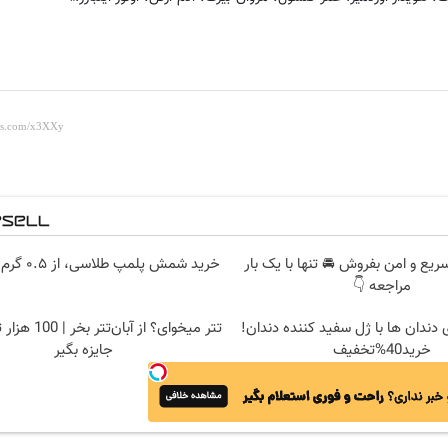
یع و امن بفروش 🚘 تنها با یک بار
خرید شمش پلمپ طلاسی، از ۰.۵ گرم تا ۱۰ گرم
مراجعه 👇
 دندان ها با ژل سفید کننده دندان!
تتر میخوای؟ از آبا
خرید40%تخفیف
جایزه بگیر