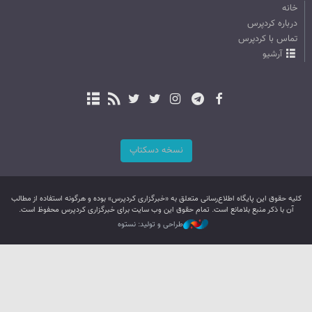
خانه
درباره کردپرس
تماس با کردپرس
آرشیو
نسخه دسکتاپ
کليه حقوق اين پایگاه اطلاع‌رسانی متعلق به «خبرگزاری کردپرس» بوده و هرگونه استفاده از مطالب
آن با ذکر منبع بلامانع است. تمام حقوق این وب سایت برای خبرگزاری کردپرس محفوظ است.
طراحی و تولید: نستوه