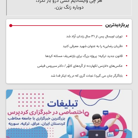
پربازدیدترین
توران اویسال پس از ۳۱ سال زندان آزاد شد
«قربان رضایی» را به عنوان شهید معرفی کنید
قانون جدید ترکیه؛ پروژه بزرگ‌ برای بازتعریف مسئله کردها
عکس‌های «لارنس لکهارت» از کُردهای کلهُر / دکتر سیروس فیضی
باباگرگر جان می گیرد/ نجات گری که در راه ایثار فدا شد