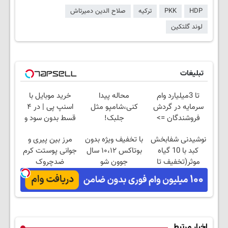
HDP
PKK
ترکیه
صلاح الدین دمیرتاش
لوند گلتکین
تبلیغات
تا 3میلیارد وام
محاله پیدا
خرید موبایل با
سرمایه در گردش
کنی،شامپو مثل
اسنپ پی | در ۴
فروشندگان =>
جلبک!
قسط بدون سود و
فروشگاهت رو ثبت
ضدریزش+رویش
کارمزد!
نوشیدنی شفابخش
با تخفیف ویژه بدون
مرز بین پیری و
کن
مجدد40%تخفیف
کبد با 10 گیاه
بوتاکس ۱۰،۱۲ سال
جوانی پوستت کرم
موثر(تخفیف تا
جوون شو
ضدچروک
امشب)
جلبکه!40%تخفیف
اخبار مرتبط