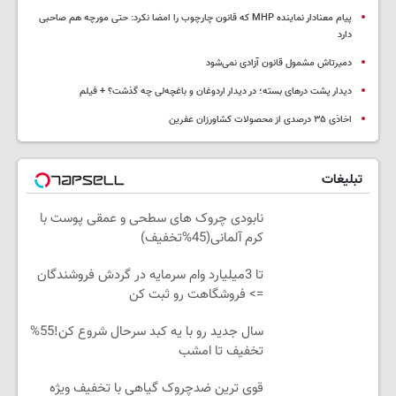
پیام معنادار نماینده MHP که قانون چارچوب را امضا نکرد: حتی مورچه هم صاحبی
دارد
دمیرتاش مشمول قانون آزادی نمی‌شود
دیدار پشت درهای بسته؛ در دیدار اردوغان و باغچه‌لی چه گذشت؟ + فیلم
اخاذی ۳۵ درصدی از محصولات کشاورزان عفرین
تبلیغات
نابودی چروک های سطحی و عمقی پوست با
کرم آلمانی(45%تخفیف)
تا 3میلیارد وام سرمایه در گردش فروشندگان
=> فروشگاهت رو ثبت کن
سال جدید رو با یه کبد سرحال شروع کن!55%
تخفیف تا امشب
قوی ترین ضدچروک گیاهی با تخفیف ویژه