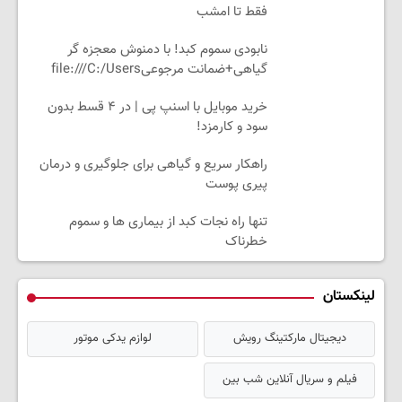
فقط تا امشب
نابودی سموم کبد! با دمنوش معجزه گر
گیاهی+ضمانت مرجوعیfile:///C:/Users
خرید موبایل با اسنپ پی | در ۴ قسط بدون
سود و کارمزد!
راهکار سریع و گیاهی برای جلوگیری و درمان
پیری پوست
تنها راه نجات کبد از بیماری ها و سموم
خطرناک
لینکستان
دیجیتال مارکتینگ رویش
لوازم یدکی موتور
فیلم و سریال آنلاین شب بین