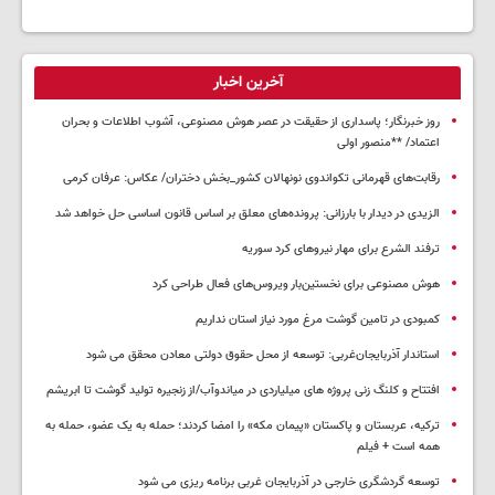
آخرین اخبار
روز خبرنگار؛ پاسداری از حقیقت در عصر هوش مصنوعی، آشوب اطلاعات و بحران
اعتماد/ **منصور اولی
رقابت‌های قهرمانی تکواندوی نونهالان کشور_بخش دختران/ عکاس: عرفان کرمی
الزیدی در دیدار با بارزانی: پرونده‌های معلق بر اساس قانون اساسی حل خواهد شد
ترفند الشرع برای مهار نیروهای کرد سوریه
هوش مصنوعی برای نخستین‌بار ویروس‌های فعال طراحی کرد
کمبودی در تامین گوشت مرغ مورد نیاز استان نداریم
استاندار آذربایجان‌غربی: توسعه از محل حقوق دولتی معادن محقق می شود
افتتاح و کلنگ زنی پروژه های میلیاردی در میاندوآب/از زنجیره تولید گوشت تا ابریشم
ترکیه، عربستان و پاکستان «پیمان مکه» را امضا کردند؛ حمله به یک عضو، حمله به
همه است + فیلم
توسعه گردشگری خارجی در آذربایجان غربی برنامه ریزی می شود