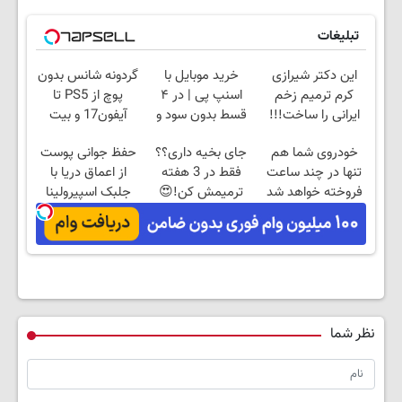
تبلیغات
این دکتر شیرازی
خرید موبایل با
گردونه شانس بدون
کرم ترمیم زخم
اسنپ پی | در ۴
پوچ از PS5 تا
ایرانی را ساخت!!!
قسط بدون سود و
آیفون17 و بیت
کارمزد!
کوین 🔥
خودروی شما هم
جای بخیه داری؟؟
حفظ جوانی پوست
تنها در چند ساعت
فقط در 3 هفته
از اعماق دریا با
فروخته خواهد شد
ترمیمش کن!😍
جلبک اسپیرولینا
نظر شما