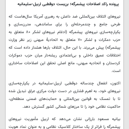
پرونده راکد اصلاحات پیشمرگه؛ بن‌بست دوقطبی اربیل-سلیمانیه
نیروهای ائتلاف بین‌المللی ضد داعش به رهبری آمریکا سال‌هاست که
طرحی جامع و چندمرحله‌ای را برای ساماندهی، مدرن‌سازی و
یکپارچه‌سازی نیروهای پیشمرگه (ادغام نیروهای لشکر ۸۰ متعلق به
حزب دمکرات و لشکر ۷۰ متعلق به اتحادیۀ میهنی زیر نظر وزارت
پیشمرگه) پیش می‌برند. با این حال، ائتلاف بارها هشدار داده است که
اختلافات عمیق داخلی و بی‌اعتمادی ریشه‌دار میان حزب دموکرات
کردستان و اتحادیه میهنی، مانع اصلی تحقق این اصلاحات ساختاری
است.
اکنون، انفعال چندساله دوقطبی اربیل-سلیمانیه در یکپارچه‌سازی
نیروهای خود، به اهرم فشاری در دست دولت مرکزی عراق تبدیل شده
تا با تمسک به قوانین بین‌المللی و حمایت‌های ضمنی منطقه‌ای،
حاکمیت نظامی خود را تا مرزهای شمالی کشور گسترش دهد.
بیانیه مسعود بارزانی نشان می‌دهد که اربیل مأموریت نیروهای
پیشمرگه را فراتر از یک ساختار کلاسیک نظامی و به عنوان نماد هویت