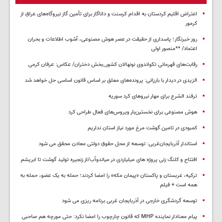
اعتراض اقلیم کردستان به اقدام کرسنت و داناگاز برای تأمین گاز نیروگاه‌های عراق از
کرمور
روز خبرنگار؛ پاسداری از حقیقت در عصر هوش مصنوعی، آشوب اطلاعات و بحران
اعتماد/ **منصور اولی
رقابت‌های قهرمانی تکواندوی نونهالان کشور_بخش دختران/ عکاس: عرفان کرمی
الزیدی در دیدار با بارزانی: پرونده‌های معلق بر اساس قانون اساسی حل خواهد شد
ترفند الشرع برای مهار نیروهای کرد سوریه
هوش مصنوعی برای نخستین‌بار ویروس‌های فعال طراحی کرد
کمبودی در تامین گوشت مرغ مورد نیاز استان نداریم
استاندار آذربایجان‌غربی: توسعه از محل حقوق دولتی معادن محقق می شود
افتتاح و کلنگ زنی پروژه های میلیاردی در میاندوآب/از زنجیره تولید گوشت تا ابریشم
ترکیه، عربستان و پاکستان «پیمان مکه» را امضا کردند؛ حمله به یک عضو، حمله به
همه است + فیلم
توسعه گردشگری خارجی در آذربایجان غربی برنامه ریزی می شود
پیام معنادار نماینده MHP که قانون چارچوب را امضا نکرد: حتی مورچه هم صاحبی