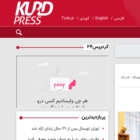
فارسی
English
کوردی
Türkçe
کردپرس۲۴
پربازدیدترین
توران اویسال پس از ۳۱ سال زندان آزاد شد
«قربان رضایی» را به عنوان شهید معرفی کنید