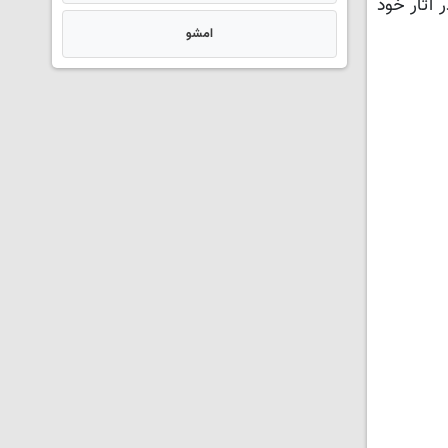
 آثار خود
امشو