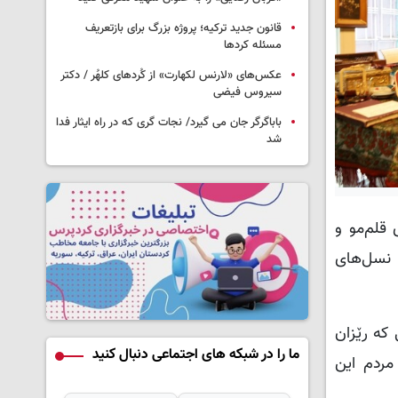
قانون جدید ترکیه؛ پروژه بزرگ‌ برای بازتعریف
مسئله کردها
عکس‌های «لارنس لکهارت» از کُردهای کلهُر / دکتر
سیروس فیضی
باباگرگر جان می گیرد/ نجات گری که در راه ایثار فدا
شد
قلم‌مو و
 نسل‌های
 که رێزان
ما را در شبکه های اجتماعی دنبال کنید
مردم این