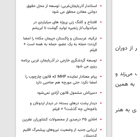
استاندار آذربایجان‌غربی: توسعه از محل حقوق
دولتی معادن محقق می شود
افتتاح و کلنگ زنی پروژه های میلیاردی در
میاندوآب/از زنجیره تولید گوشت تا ابریشم
ترکیه، عربستان و پاکستان «پیمان مکه» را امضا
کردند؛ حمله به یک عضو، حمله به همه است +
از دوران
فیلم
توسعه گردشگری خارجی در آذربایجان غربی برنامه
ریزی می شود
 می‌زند و
پیام معنادار نماینده MHP که قانون چارچوب را
امضا نکرد: حتی مورچه هم صاحبی دارد
 به همین
دمیرتاش مشمول قانون آزادی نمی‌شود
دیدار پشت درهای بسته؛ در دیدار اردوغان و
جدی به هنر
باغچه‌لی چه گذشت؟ + فیلم
اخاذی ۳۵ درصدی از محصولات کشاورزان عفرین
ارزیابی جدید از وضعیت نیروهای پیشمرگ اقلیم
کردستان