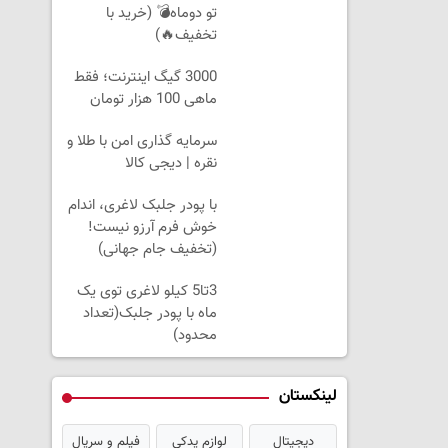
تو دوماه💣 (خرید با
تخفیف🔥)
3000 گیگ اینترنت؛ فقط
ماهی 100 هزار تومان
سرمایه گذاری امن با طلا و
نقره | دیجی کالا
با پودر جلبک لاغری، اندام
خوش فرم آرزو نیست!
(تخفیف جام جهانی)
3تا5 کیلو لاغری توی یک
ماه با پودر جلبک(تعداد
محدود)
لینکستان
دیجیتال
لوازم یدکی
فیلم و سریال