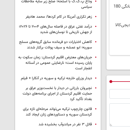
وداع پ.ک.ک با اسلحه؛ صلح زیر سایه ملاحظات
⏳فرصت محدود!! 3000گیگ اینترنت خانگی 180
سیاسی
زهر تکراری آمریکا در کام کردها/ محمد هادیفر
یجی‌کالا
درآمد نفتی عراق در فاصله سال‌های ۲۰۰۴ تا ۲۰۲۶؛
از جهش تاریخی تا نوسان‌های شدید
کاهش اختیارات دو فرمانده سابق گروه‌های مسلح
سوریه؛ ابو عمشه و سیف پولات برکنار شدند
جریان‌های معترض اقلیم کردستان: زمان سکوت به
پایان رسیده است؛ نارضایتی عمومی در آستانه
انفجار است
دیدار وزرای خارجه ترکیه و سوریه در آنکارا + فیلم
نچیروان بارزانی در دیدار با نخست‌وزیر عراق بر
حمایت اقلیم کردستان از اجرای برنامه‌های دولت
بغداد تأکید کرد
قانون چارچوب ترکیه می‌تواند مرحله‌ای تازه برای
کردستان سوریه و دستاوردهای زنان ایجاد کند
قاتل ٣ نفر در میاندوآب بخشیده شد