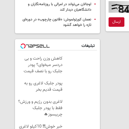
اوجالان می‌تواند در امرالی با روزنامه‌نگاران و
دانشگاهیان دیدار کند
نعمان کورتولموش: «قانون چارچوب» درِ دوره‌ای
ارسال
تازه را خواهد گشود
تبلیغات
کاهش وزن راحت و بی
دردسر میخوای؟ پودر
جلبک رو با نصف قیمت
بخر!
پودر جلبک لاغری رو به
قیمت قدیم بخر
لاغری بدون رژیم و ورزش؟
فقط با پودر جلبک
چریبسوز🔥
خبر خوش❗❗ 10کیلو لاغری