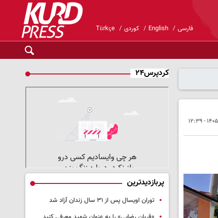
فارسی
English
کوردی
Türkçe
کردپرس۲۴
پربازدیدترین
توران اویسال پس از ۳۱ سال زندان آزاد شد
«قربان رضایی» را به عنوان شهید معرفی کنید