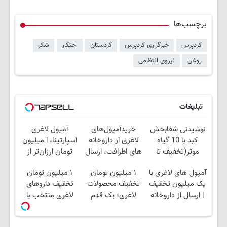
برچسب‌ها
کردپرس
خبرگزاری کردپرس
کردستان
احتکار
شکر
روغن
نیروی انتظامی
تبلیغات
نوشیدنی شفابخش
خریدآمپول‌های
آمپول لاغری
کبد با 10 گیاه
لاغری از داروخانه
اسپارتینا، ا میلیون
موثر(تخفیف تا
های اطرافت، ارسال
تومان ارزان‌تر از
امشب)
فوری همراه با پک
همه‌جا!
آمپول های لاغری با
۱ میلیون تومان
۱ میلیون تومان
یخ!
یک میلیون تخفیف
تخفیف محصولات
تخفیف داروهای
| ارسال از داروخانه
لاغری؛ یک قدم
لاغری منتخب با
های معتبر
نزدیک‌تر به شروع
ارسال از داروخانه
کاهش وزن
نزدیکت