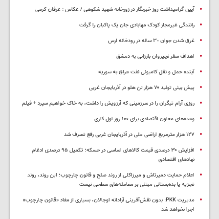
آیین گرامیداشت روز خبرنگار در زورخانه شهید شکوهی / عکاس : عرفان کرمی
رانندگی غیرمجاز کودک مهابادی جان یک پاکبان را گرفت
غرق شدن جوان ٣٠ ساله در رودخانه ارس
اهداف سفر نچیروان بارزانی به دمشق
آینده حمل و نقل کامیونی نفت عراق به سوریه
پیش بینی تولید ۷۰ هزار تن هلو در آذربایجان غربی
روزی آرام تیگران را در سرزمینی که آرزویش را داشت، به خاک خواهیم سپرد + فیلم
وعده‌های معاون اقتصادی برای ۱۰۰ روز اول کاری
۱۲۷ هزار مترمربع اراضی ملی در آذربایجان غربی رفع تصرف شد
افزایش ۳۰ درصدی قیمت کالاهای اساسی در حسکه؛ تکمیل ۹۵ درصدی ادغام
نهادهای اقتصادی
اعلام حمایت دمیرتاش و میرزاکلی از روند صلح و قانون چارچوب؛ این روند، روند
تجزیه یا بده‌بستانی مبتنی بر معامله‌های سطحی نیست
مدیریت PKK: بدون نقش‌آفرینی آزادانه اوجالان، بسیاری از مفاد «قانون چارچوب»
اجرا نخواهد شد