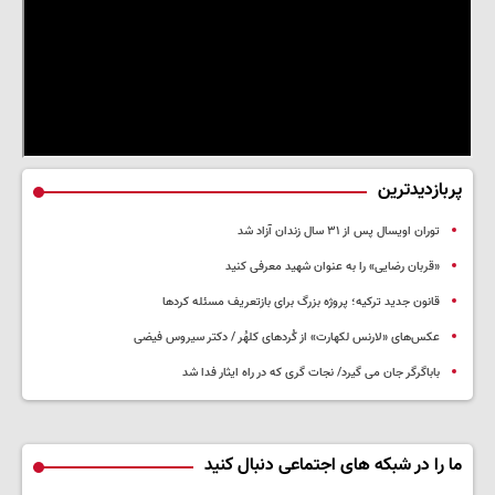
پربازدیدترین
توران اویسال پس از ۳۱ سال زندان آزاد شد
«قربان رضایی» را به عنوان شهید معرفی کنید
قانون جدید ترکیه؛ پروژه بزرگ‌ برای بازتعریف مسئله کردها
عکس‌های «لارنس لکهارت» از کُردهای کلهُر / دکتر سیروس فیضی
باباگرگر جان می گیرد/ نجات گری که در راه ایثار فدا شد
ما را در شبکه های اجتماعی دنبال کنید