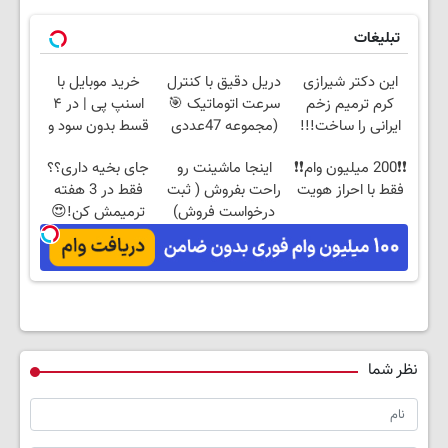
تبلیغات
این دکتر شیرازی
دریل دقیق با کنترل
خرید موبایل با
کرم ترمیم زخم
سرعت اتوماتیک 🎯
اسنپ پی | در ۴
ایرانی را ساخت!!!
(مجموعه 47عددی
قسط بدون سود و
+ تخفیف ویژه)
کارمزد!
❗❗200 میلیون وام❗❗
اینجا ماشینت رو
جای بخیه داری؟؟
فقط با احراز هویت
راحت بفروش ( ثبت
فقط در 3 هفته
درخواست فروش)
ترمیمش کن!😍
نظر شما