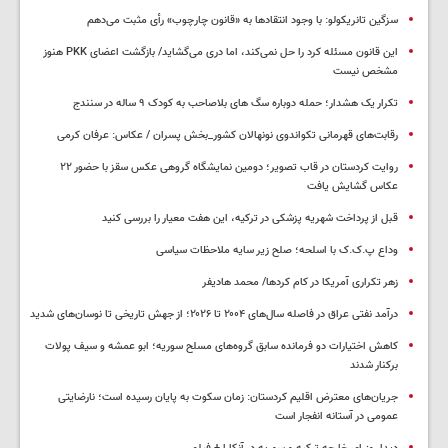
سزگین تانریکولو: با وجود انتقادها به «قانون چارچوب» رأی مثبت می‌دهم
این قانون مسئله کرد را حل نمی‌کند، اما دری می‌گشاید/ بازگشت اعضای PKK هنوز
مشخص نیست
تکرار یک هشدار؛ حمله دوباره سگ های بلاصاحب به کودک ۹ ساله در سنندج
رقابت‌های قهرمانی تکواندوی نونهالان کشور_بخش پسران / عکاس: عرفان کرمی
روایت کردستان در قاب تصویر؛ دومین نمایشگاه گروهی عکس سقز با حضور ۲۲
عکاس گشایش یافت
قبل از پرداخت شهریه پزشکی در ترکیه، این هفت معیار را بررسی کنید
وداع پ.ک.ک با اسلحه؛ صلح زیر سایه ملاحظات سیاسی
زهر تکراری آمریکا در کام کردها/ محمد هادیفر
درآمد نفتی عراق در فاصله سال‌های ۲۰۰۴ تا ۲۰۲۶؛ از جهش تاریخی تا نوسان‌های شدید
کاهش اختیارات دو فرمانده سابق گروه‌های مسلح سوریه؛ ابو عمشه و سیف پولات
برکنار شدند
جریان‌های معترض اقلیم کردستان: زمان سکوت به پایان رسیده است؛ نارضایتی
عمومی در آستانه انفجار است