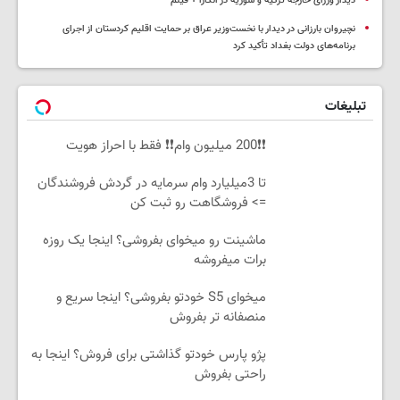
دیدار وزرای خارجه ترکیه و سوریه در آنکارا + فیلم
نچیروان بارزانی در دیدار با نخست‌وزیر عراق بر حمایت اقلیم کردستان از اجرای
برنامه‌های دولت بغداد تأکید کرد
تبلیغات
❗❗200 میلیون وام❗❗ فقط با احراز هویت
تا 3میلیارد وام سرمایه در گردش فروشندگان
=> فروشگاهت رو ثبت کن
ماشینت رو میخوای بفروشی؟ اینجا یک روزه
برات میفروشه
میخوای S5 خودتو بفروشی؟ اینجا سریع و
منصفانه تر بفروش
پژو پارس خودتو گذاشتی برای فروش؟ اینجا به
راحتی بفروش