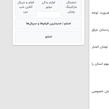
دیجیتال
لوازم یدکی
فیلم و سریال
مارکتینگ
موتور
آنلاین شب
رویش
بین
صد کشور است که نشان دهنده ضرورت توجه
امشو | جدیدترین فیلم‌ها و سریال‌ها
 اقلیم کردستان عراق
امشو
ار میلیارد تومان اعتبار
هم استان را
 بخش خصوصی