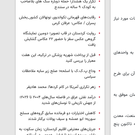
تکرار یک هشدار؛ حمله دوباره سگ های بلاصاحب
به کودک ۹ ساله در سنندج
رقابت‌های قهرمانی تکواندوی نونهالان کشور_بخش
ت مورد نیاز
پسران / عکاس: عرفان کرمی
روایت کردستان در قاب تصویر؛ دومین نمایشگاه
گروهی عکس سقز با حضور ۲۲ عکاس گشایش
یافت
به واحدهای
قبل از پرداخت شهریه پزشکی در ترکیه، این هفت
معیار را بررسی کنید
وداع پ.ک.ک با اسلحه؛ صلح زیر سایه ملاحظات
میلیارد تومان بود که نیمی از آن برای طرح
سیاسی
زهر تکراری آمریکا در کام کردها/ محمد هادیفر
بانک های عامل معرفی شد که تاکنون ۷۹ طرح به ارزش ۲۲۰ میلیارد تومان موفق به
درآمد نفتی عراق در فاصله سال‌های ۲۰۰۴ تا ۲۰۲۶؛
از جهش تاریخی تا نوسان‌های شدید
کاهش اختیارات دو فرمانده سابق گروه‌های مسلح
 صنعت، معدن
سوریه؛ ابو عمشه و سیف پولات برکنار شدند
ا ابلاغ شد که تاکنون پنج
جریان‌های معترض اقلیم کردستان: زمان سکوت به