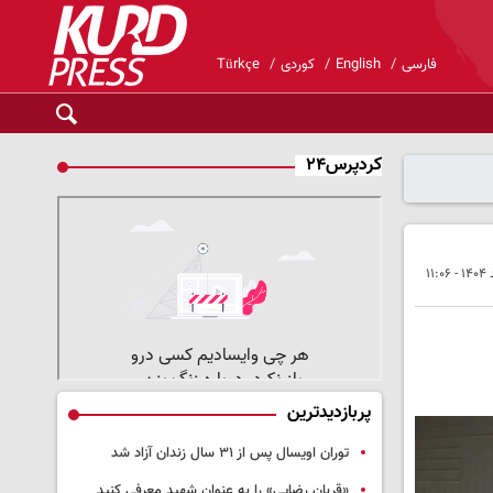
فارسی
English
کوردی
Türkçe
کردپرس۲۴
پربازدیدترین
توران اویسال پس از ۳۱ سال زندان آزاد شد
«قربان رضایی» را به عنوان شهید معرفی کنید