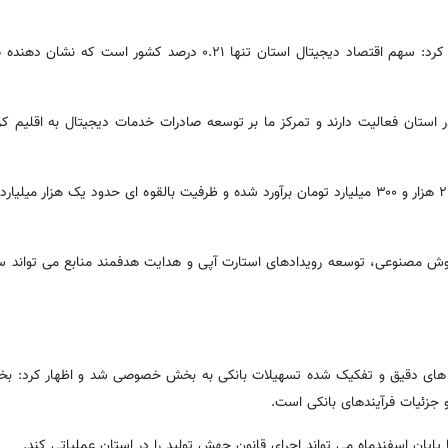
مدیرکل ارتباطات و فناوری اطلاعات کردستان نیز در این نشست بیان کرد: سهم اقتصاد دیجیتال استان تنها ۰.۲۱ در
 حیدری گفت: در حال حاضر ۲۸ شرکت دانش بنیان در حوزه IT در استان فعالیت دارند و تمرکز ما بر توسعه صادرات خدمات دیجیتال به
وی افزود: بر اساس آخرین پایش، حجم اقتصاد دیجیتال استان حدود ۲ هزار و ۳۰۰ میلیارد تومان برآورد شده و ظرفیت بالقوه ای حدود یک هز
 هوش مصنوعی، توسعه رویدادهای استارت آپی و هدایت هدفمند منابع می تواند س
رش های دقیق و تفکیک شده تسهیلات بانکی به بخش خصوصی شد و اظهار کرد:
و جزئیات فرآیندهای بانکی است.
ایان اسفندماه می تواند اجرای قانون جهش تولید را در استان عملیاتی کند.