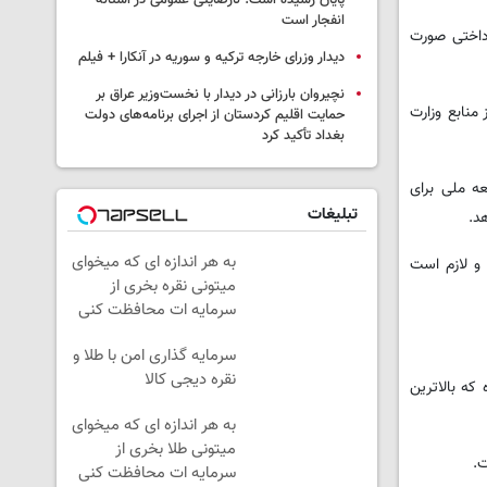
پایان رسیده است؛ نارضایتی عمومی در آستانه
انفجار است
ده اما هنوز پرداختی صورت
دیدار وزرای خارجه ترکیه و سوریه در آنکارا + فیلم
نچیروان بارزانی در دیدار با نخست‌وزیر عراق بر
ه در گردش، در مجموع یک هزار و ۵۶۵ میلیارد تومان از منابع وزارت
حمایت اقلیم کردستان از اجرای برنامه‌های دولت
بغداد تأکید کرد
 اعتبارات صندوق توسعه ملی برای
تبلیغات
د.
به هر اندازه ای که میخوای
 و لازم است
میتونی نقره بخری از
سرمایه ات محافظت کنی
سرمایه گذاری امن با طلا و
نقره دیجی کالا
احد تولیدی استان پرداخت شده که بالاترین
به هر اندازه ای که میخوای
میتونی طلا بخری از
سرمایه ات محافظت کنی