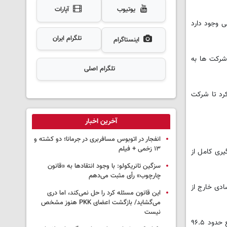
یوتیوب
آپارات
ن پیش بینی شده و اگر مانعی وجود دارد
تلگرام ایران
اینستاگرام
 شرکت ها به
تلگرام اصلی
کرد تا شرکت
آخرین اخبار
انفجار در اتوبوس مسافربری در جرمانا؛ دو کشته و
۱۳ زخمی + فیلم
یری کامل از
سزگین تانریکولو: با وجود انتقادها به «قانون
چارچوب» رأی مثبت می‌دهم
ادی خارج از
این قانون مسئله کرد را حل نمی‌کند، اما دری
می‌گشاید/ بازگشت اعضای PKK هنوز مشخص
نیست
وی با اشاره به وضعیت شبکه بانکی استان، اظهار کرد: تا پایان دی ماه، منابع بانکی استان به ۱۱۲ هزار میلیارد تومان رسیده و نسبت مصارف به منابع حدود ۹۶.۵