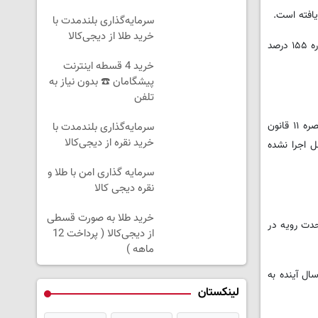
سرمایه‌گذاری بلندمدت با
خرید طلا از دیجی‌کالا
دبیر کمیسیون هماهنگی بانک های استان کردستان با اشاره به نسبت منابع به مصارف در شهرستان ها، گفت: این نسبت در سنندج ۱۱۷ درصد، دیواندره ۱۵۵ درصد
خرید 4 قسطه اینترنت
پیشگامان ☎️ بدون نیاز به
تلفن
معاون برنامه ریزی سازمان جهاد کشاورزی کردستان نیز با انتقاد از عدم تحقق سهم قانونی کشاورزی از تسهیلات بانکی، اظهار کرد: طبق بند (ه) تبصره ۱۱ قانون
سرمایه‌گذاری بلندمدت با
خرید نقره از دیجی‌کالا
کامل اجرا نشده
سرمایه گذاری امن با طلا و
نقره دیجی کالا
خرید طلا به صورت قسطی
است وحدت رویه در
از دیجی‌کالا ( پرداخت 12
ماهه )
 و باید در سال آینده به
لینکستان