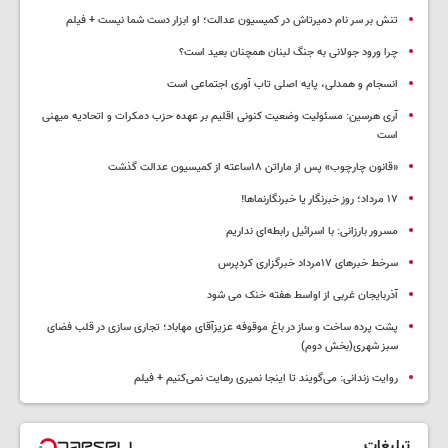
تنش بر سر نام دمیرتاش در کمیسیون عدالت؛ او ابزار دست شما نیست + فیلم
چرا ورود جولانی به جنگ لبنان همچنان بعید است؟
انسجام و همدلی، پایه اصلی تاب آوری اجتماعی است
آری هرسین: مسئولیت وضعیت کنونی اقلیم بر عهده حزب دمکرات و اتحادیه میهنی
است
«قانون چارچوب» پس از ماراتن ۱۸ساعته از کمیسیون عدالت گذشت
١٧ مرداد؛ روز خبرنگار یا خبرنگارنماها!
مسرور بارزانی: با اسرائیل رابطه‌ای نداریم
سرخط خبرهای ۱۷مرداد خبرگزاری کردپرس
آذربایجان غربی از اواسط هفته خنک می شود
پشت پرده ساخت و ساز در باغ موقوفه عزیزآقای مهاباد؛ تجاری سازی در قلب فضای
سبز شهری(بخش دوم)
روایت زندانی: می‌گویند تا اینجا نمیری رهایت نمی‌کنیم + فیلم
تبلیغات