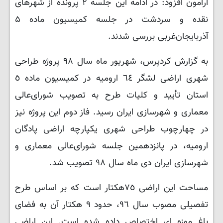
آرامون افزود: در ادامه این جلسه ۲ پرونده از شهرهای
نقده و سردشت در جلسه کمیسیون ماده ۵
آذربایجان‌غربی بررسی شدند.
به گزارش کردپرس، شهریور ماه سال ٩٨ پروژه طراحی
شهری اراضی لشگر ٦٤ ارومیه در کمیسیون ماده ٥
استان تأیید و کلیات طرح به تصویب شورای‌عالی
معماری و شهرسازی ایران رسید
.
فاز دوم این پروژه نیز
در چهارچوب طراحی شهری یکپارچه‌ اراضی پادگان
ارومیه، در پانزدهمین جلسه‌ شورای‌عالی معماری و
شهرسازی ایران دی ماه سال ٩٨ تصویب شد
.
مساحت این اراضی ٧٥هکتار است که بر اساس طرح
تفصیلی مصوب سال ٩٦، حدود ٩ هکتار آن به فضای
باغ موزه ای اختصاص داده شده است. این اراضی