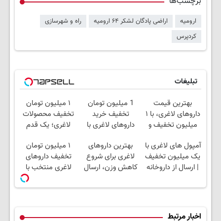
برچسب‌ها
ارومیه
اراضی پادگان لشکر ۶۴ ارومیه
راه و شهرسازی
کردپرس
تبلیغات
بهترین قیمت
1 میلیون تومان
۱ میلیون تومان
داروهای لاغری، با ۱
تخفیف خرید
تخفیف محصولات
میلیون تخفیف و
داروهای لاغری با
لاغری؛ یک قدم
ارسال از داروخانه‌
ارسال از داروخانه و
نزدیک‌تر به شروع
آمپول های لاغری با
بهترین داروهای
۱ میلیون تومان
پک یخ!
کاهش وزن
یک میلیون تخفیف
لاغری برای شروع
تخفیف داروهای
| ارسال از داروخانه
کاهش وزن، ارسال
لاغری منتخب با
های معتبر
از داروخانه های
ارسال از داروخانه
نزدیکت!
نزدیکت
اخبار مرتبط