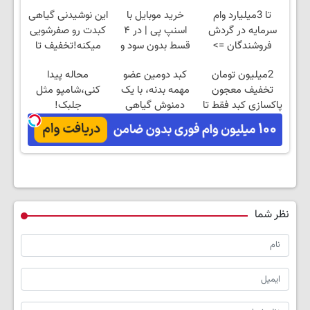
تا 3میلیارد وام
خرید موبایل با
این نوشیدنی گیاهی
سرمایه در گردش
اسنپ پی | در ۴
کبدت رو صفرشویی
فروشندگان =>
قسط بدون سود و
میکنه!تخفیف تا
فروشگاهت رو ثبت
کارمزد!
امشب
2میلیون تومان
کبد دومین عضو
محاله پیدا
کن
تخفیف معجون
مهمه بدنه، با یک
کنی،شامپو مثل
پاکسازی کبد فقط تا
دمنوش گیاهی
جلبک!
امشب
مراقبش باش
ضدریزش+رویش
مجدد40%تخفیف
نظر شما