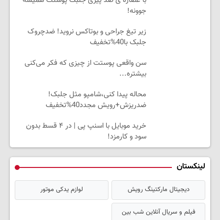
با عصاره ی ضد پیری جلبک پوستت همیشه
جوونه!
زیر تیغ جراحی و بوتاکس نروید! ضدچروک
جلبک با40%تخفیف
سن واقعی پوستت از چیزی که فکر می‌کنی
بیشتره...
محاله پیدا کنی،شامپو مثل جلبک!
ضدریزش+رویش مجدد40%تخفیف
خرید موبایل با اسنپ پی | در ۴ قسط بدون
سود و کارمزد!
لینکستان
دیجیتال مارکتینگ رویش
لوازم یدکی موتور
فیلم و سریال آنلاین شب بین