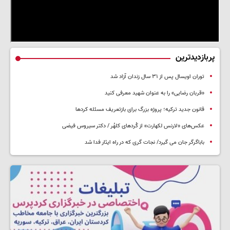
پربازدیدترین
توران اویسال پس از ۳۱ سال زندان آزاد شد
«قربان رضایی» را به عنوان شهید معرفی کنید
قانون جدید ترکیه؛ پروژه بزرگ‌ برای بازتعریف مسئله کردها
عکس‌های «لارنس لکهارت» از کُردهای کلهُر / دکتر سیروس فیضی
باباگرگر جان می گیرد/ نجات گری که در راه ایثار فدا شد