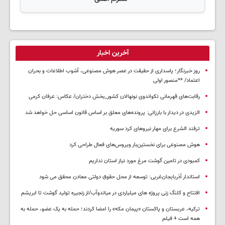
آخرین اخبار
روز خبرنگار؛ پاسداری از حقیقت در عصر هوش مصنوعی، آشوب اطلاعات و بحران
اعتماد/ **منصور اولی
رقابت‌های قهرمانی تکواندوی نونهالان کشور_بخش دختران/ عکاس: عرفان کرمی
الزیدی در دیدار با بارزانی: پرونده‌های معلق بر اساس قانون اساسی حل خواهد شد
ترفند الشرع برای مهار نیروهای کرد سوریه
هوش مصنوعی برای نخستین‌بار ویروس‌های فعال طراحی کرد
کمبودی در تامین گوشت مرغ مورد نیاز استان نداریم
استاندار آذربایجان‌غربی: توسعه از محل حقوق دولتی معادن محقق می شود
افتتاح و کلنگ زنی پروژه های میلیاردی در میاندوآب/از زنجیره تولید گوشت تا ابریشم
ترکیه، عربستان و پاکستان «پیمان مکه» را امضا کردند؛ حمله به یک عضو، حمله به
همه است + فیلم