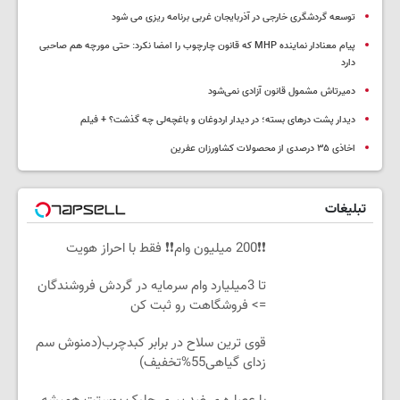
توسعه گردشگری خارجی در آذربایجان غربی برنامه ریزی می شود
پیام معنادار نماینده MHP که قانون چارچوب را امضا نکرد: حتی مورچه هم صاحبی
دارد
دمیرتاش مشمول قانون آزادی نمی‌شود
دیدار پشت درهای بسته؛ در دیدار اردوغان و باغچه‌لی چه گذشت؟ + فیلم
اخاذی ۳۵ درصدی از محصولات کشاورزان عفرین
تبلیغات
❗❗200 میلیون وام❗❗ فقط با احراز هویت
تا 3میلیارد وام سرمایه در گردش فروشندگان
=> فروشگاهت رو ثبت کن
قوی ترین سلاح در برابر کبدچرب(دمنوش سم
زدای گیاهی55%تخفیف)