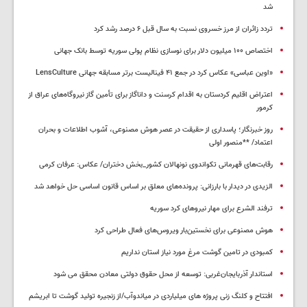
شد
تردد زائران از مرز خسروی نسبت به سال قبل ۶ درصد رشد کرد
اختصاص ۱۰۰ میلیون دلار برای نوسازی نظام پولی سوریه توسط بانک جهانی
«اوین عباسی» عکاس کرد در جمع ۴۱ فینالیست برتر مسابقه جهانی LensCulture
اعتراض اقلیم کردستان به اقدام کرسنت و داناگاز برای تأمین گاز نیروگاه‌های عراق از
کرمور
روز خبرنگار؛ پاسداری از حقیقت در عصر هوش مصنوعی، آشوب اطلاعات و بحران
اعتماد/ **منصور اولی
رقابت‌های قهرمانی تکواندوی نونهالان کشور_بخش دختران/ عکاس: عرفان کرمی
الزیدی در دیدار با بارزانی: پرونده‌های معلق بر اساس قانون اساسی حل خواهد شد
ترفند الشرع برای مهار نیروهای کرد سوریه
هوش مصنوعی برای نخستین‌بار ویروس‌های فعال طراحی کرد
کمبودی در تامین گوشت مرغ مورد نیاز استان نداریم
استاندار آذربایجان‌غربی: توسعه از محل حقوق دولتی معادن محقق می شود
افتتاح و کلنگ زنی پروژه های میلیاردی در میاندوآب/از زنجیره تولید گوشت تا ابریشم