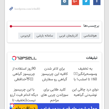
برچسب‌ها
هواشناسی
آذربایجان غربی
سامانه بارشی
کردپرس
تبلیغات
یه تخفیف
برای لاغر شدن
90روز استفاده از
وسوسه‌برانگیز👈🏻
کافیه این چربیسوز
چربیسوز گیاهی
60٪ تا امشب! با
گیاهی رو سفارش
👋🏻خدافظی
چربیسوز گیاهی
بدی(50%تخفیف تا
همیشگی با چاقی!
دوای درد چاقی این
کلید طلایی برای
با این چربیسوز
آسون لاغر شو
امشب)
خرید با تخفیف
نوشیدنی گیاهیه
سوزاندن چربی های
دیگه اندام فیت آرزو
مزاحم
نیست(تخفیف تا
بدن(60%تخفیف تا
امشب)