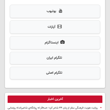
یوتیوب
آپارات
اینستاگرام
تلگرام ایران
تلگرام اصلی
آخرین اخبار
روایت هویت فرهنگی سقز از زبان ۴۴ شاعر کرد؛ «سەقز له ڕوانگەی شاعیراندا» رونمایی