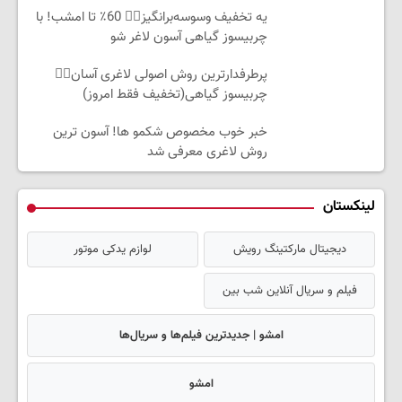
یه تخفیف وسوسه‌برانگیز👈🏻 60٪ تا امشب! با
چربیسوز گیاهی آسون لاغر شو
پرطرفدارترین روش اصولی لاغری آسان👈🏻
چربیسوز گیاهی(تخفیف فقط امروز)
خبر خوب مخصوص شکمو ها! آسون ترین
روش لاغری معرفی شد
لینکستان
دیجیتال مارکتینگ رویش
لوازم یدکی موتور
فیلم و سریال آنلاین شب بین
امشو | جدیدترین فیلم‌ها و سریال‌ها
امشو