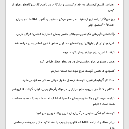
اعتراض اقلیم کردستان به اقدام کرسنت و داناگاز برای تأمین گاز نیروگاه‌های عراق از
کرمور
روز خبرنگار؛ پاسداری از حقیقت در عصر هوش مصنوعی، آشوب اطلاعات و بحران
اعتماد/ **منصور اولی
رقابت‌های قهرمانی تکواندوی نونهالان کشور_بخش دختران/ عکاس: عرفان کرمی
الزیدی در دیدار با بارزانی: پرونده‌های معلق بر اساس قانون اساسی حل خواهد شد
ترفند الشرع برای مهار نیروهای کرد سوریه
هوش مصنوعی برای نخستین‌بار ویروس‌های فعال طراحی کرد
کمبودی در تامین گوشت مرغ مورد نیاز استان نداریم
استاندار آذربایجان‌غربی: توسعه از محل حقوق دولتی معادن محقق می شود
افتتاح و کلنگ زنی پروژه های میلیاردی در میاندوآب/از زنجیره تولید گوشت تا ابریشم
ترکیه، عربستان و پاکستان «پیمان مکه» را امضا کردند؛ حمله به یک عضو، حمله به
همه است + فیلم
توسعه گردشگری خارجی در آذربایجان غربی برنامه ریزی می شود
پیام معنادار نماینده MHP که قانون چارچوب را امضا نکرد: حتی مورچه هم صاحبی
دارد