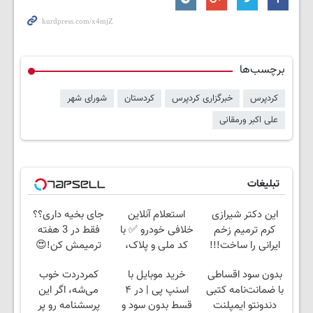
برچسب‌ها
کردپرس
خبرگزاری کردپرس
کردستان
شورای شهر
علی اکبر ورمقانی
تبلیغات
این دکتر شیرازی
استعلام آنلاین
جای بخیه داری؟؟
کرم ترمیم زخم
خلافی خودرو ✅ با
فقط در 3 هفته
ایرانی را ساخت!!!
کد ملی و پلاک،
ترمیمش کن!😍
سریع، دقیق و بدون
بدون سود اقساطی
خرید موبایل با
کمردردت خوب
معطلی
با ضمانت‌نامه کتبی
اسنپ پی | در ۴
می‌شه، اگر این
دندونتو ایمپلنت
قسط بدون سود و
پرسشنامه رو پر