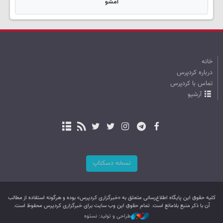
امشو
خانه
درباره کردپرس
تماس با کردپرس
آرشیو
نسخه دسکتاپ
کليه حقوق اين پایگاه اطلاع‌رسانی متعلق به «خبرگزاری کردپرس» بوده و هرگونه استفاده از مطالب
آن با ذکر منبع بلامانع است. تمام حقوق این وب سایت برای خبرگزاری کردپرس محفوظ است.
طراحی و تولید: نستوه