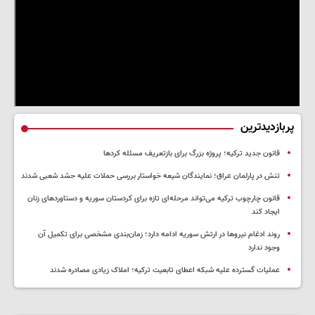
پربازدیدترین
قانون جدید ترکیه؛ پروژه بزرگ‌ برای بازتعریف مسئله کردها
تنش در پارلمان عراق؛ نمایندگان شیعه خواستار بررسی حملات علیه حشد شعبی شدند
قانون چارچوب ترکیه می‌تواند مرحله‌ای تازه برای کردستان سوریه و دستاوردهای زنان
ایجاد کند
روند ادغام نیروها در ارتش سوریه ادامه دارد؛ زمان‌بندی مشخصی برای تکمیل آن
وجود ندارد
عملیات گسترده علیه شبکه اعطای تابعیت ترکیه؛ املاک زیادی مصادره شدند