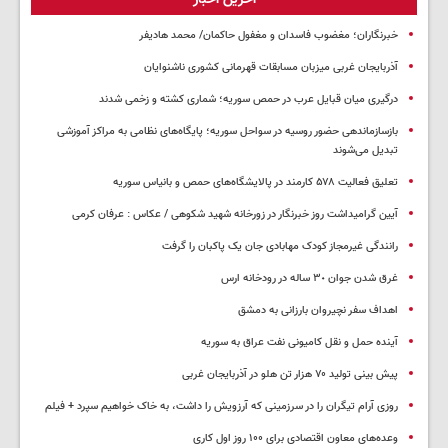
خبرنگاران؛ مغضوب فاسدان و مغفول حاکمان/ محمد هادیفر
آذربایجان غربی میزبان مسابقات قهرمانی کشوری ناشنوایان
درگیری میان قبایل عرب در حمص سوریه؛ شماری کشته و زخمی شدند
بازسازماندهی حضور روسیه در سواحل سوریه؛ پایگاه‌های نظامی به مراکز آموزشی
تبدیل می‌شوند
تعلیق فعالیت ۵۷۸ کارمند در پالایشگاه‌های حمص و بانیاس سوریه
آیین گرامیداشت روز خبرنگار در زورخانه شهید شکوهی / عکاس : عرفان کرمی
رانندگی غیرمجاز کودک مهابادی جان یک پاکبان را گرفت
غرق شدن جوان ٣٠ ساله در رودخانه ارس
اهداف سفر نچیروان بارزانی به دمشق
آینده حمل و نقل کامیونی نفت عراق به سوریه
پیش بینی تولید ۷۰ هزار تن هلو در آذربایجان غربی
روزی آرام تیگران را در سرزمینی که آرزویش را داشت، به خاک خواهیم سپرد + فیلم
وعده‌های معاون اقتصادی برای ۱۰۰ روز اول کاری