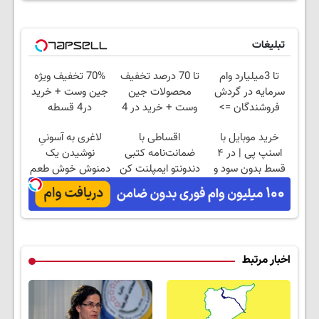
تبلیغات
تا 3میلیارد وام
تا 70 درصد تخفیف
70% تخفیف ویژه
سرمایه در گردش
محصولات جین
جین وست + خرید
فروشندگان =>
وست + خرید در 4
در4 قسطه
فروشگاهت رو ثبت
قسط
خرید موبایل با
اقساطی با
لاغری به آسونیِ
کن
اسنپ پی | در ۴
ضمانت‌نامه کتبی
نوشیدن یک
قسط بدون سود و
دندونتو ایمپلنت کن
دمنوش خوش طعم
کارمزد!
✅ بدون سود
اخبار مرتبط