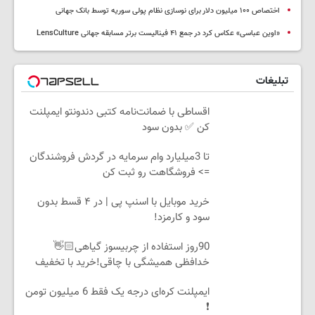
اختصاص ۱۰۰ میلیون دلار برای نوسازی نظام پولی سوریه توسط بانک جهانی
«اوین عباسی» عکاس کرد در جمع ۴۱ فینالیست برتر مسابقه جهانی LensCulture
تبلیغات
اقساطی با ضمانت‌نامه کتبی دندونتو ایمپلنت
کن ✅ بدون سود
تا 3میلیارد وام سرمایه در گردش فروشندگان
=> فروشگاهت رو ثبت کن
خرید موبایل با اسنپ پی | در ۴ قسط بدون
سود و کارمزد!
90روز استفاده از چربیسوز گیاهی👋🏻
خدافظی همیشگی با چاقی!خرید با تخفیف
ایمپلنت کره‌ای درجه یک فقط 6 میلیون تومن
❗