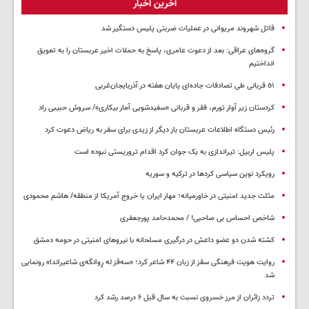
آخرین اخبار
قاتل شهروند مریوانی در عملیات ضربتی پلیس دستگیر شد
گروه‌های عراقی: بعد از دعوت عامری، پاسخ به حملات اخیر عربستان را به تعویق
انداختیم
٥١ قربانی طی تصادفات جاده‌ای پایان هفته در آذربایجان‌غربی
کردستان زیر آوار تورم، فقر و قربانی «سفیدشویی آمار بیکاری»/ سروش حبیبی راد
رئیس دستگاه اطلاعات عربستان بار دیگر از زیدی برای سفر به ریاض دعوت کرد
پلیس اربیل: تیراندازی به یک جوان کرد اقدام تروریستی نبوده است
رویکرد نوین سیاسی کردها در ترکیه و سوریه
مثلث جدید امنیتی در خاورمیانه؛ مهار ایران یا خروج آمریکا از منطقه/ هاشم محمودی
شاخص احساس بی صاحبی! / محمدحامد پورجعفری
کشته شدن دو عضو داعش در درگیری مسلحانه با نیروهای امنیتی در حومه دمشق
روایت هویت فرهنگی سقز از زبان ۴۴ شاعر کرد؛ «سەقز له ڕوانگەی شاعیراندا» رونمایی
شد
تردد زائران از مرز خسروی نسبت به سال قبل ۶ درصد رشد کرد