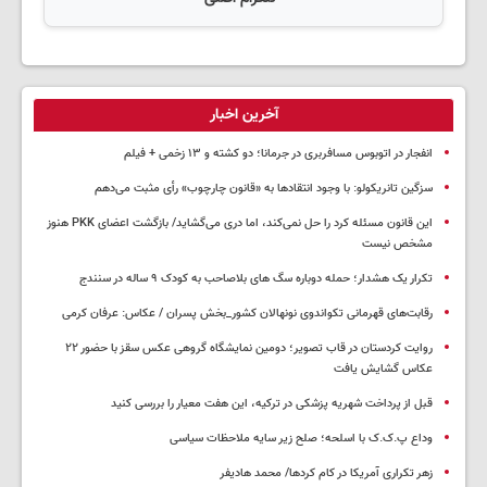
آخرین اخبار
انفجار در اتوبوس مسافربری در جرمانا؛ دو کشته و ۱۳ زخمی + فیلم
سزگین تانریکولو: با وجود انتقادها به «قانون چارچوب» رأی مثبت می‌دهم
این قانون مسئله کرد را حل نمی‌کند، اما دری می‌گشاید/ بازگشت اعضای PKK هنوز
مشخص نیست
تکرار یک هشدار؛ حمله دوباره سگ های بلاصاحب به کودک ۹ ساله در سنندج
رقابت‌های قهرمانی تکواندوی نونهالان کشور_بخش پسران / عکاس: عرفان کرمی
روایت کردستان در قاب تصویر؛ دومین نمایشگاه گروهی عکس سقز با حضور ۲۲
عکاس گشایش یافت
قبل از پرداخت شهریه پزشکی در ترکیه، این هفت معیار را بررسی کنید
وداع پ.ک.ک با اسلحه؛ صلح زیر سایه ملاحظات سیاسی
زهر تکراری آمریکا در کام کردها/ محمد هادیفر