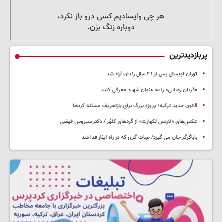
پربازدیدترین
توران اویسال پس از ۳۱ سال زندان آزاد شد
«قربان رضایی» را به عنوان شهید معرفی کنید
قانون جدید ترکیه؛ پروژه بزرگ‌ برای بازتعریف مسئله کردها
عکس‌های «لارنس لکهارت» از کُردهای کلهُر / دکتر سیروس فیضی
باباگرگر جان می گیرد/ نجات گری که در راه ایثار فدا شد