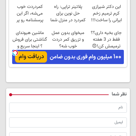
این دکتر شیرازی
پلاتینر تراپی: راه
کمردردت خوب
کرم ترمیم زخم
حل نوین برای
می‌شه، اگر این
ایرانی را ساخت!!!
کمردرد در منزل شما
پرسشنامه رو پر
کنی!!
جای بخیه داری؟؟
میخوای بدون عمل
ماشین هیوندای
فقط در 3 هفته
و تزریق کمر دردت
گذاشتی برای فروش
ترمیمش کن!😍
خوب شه؟
؟ اینجا سریع و
◂پرسش‌نامه رو
راحت بفروش
پرکن
نظر شما