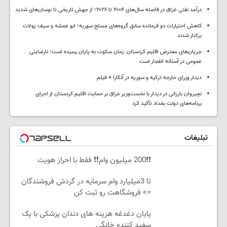
درآمد نفتی عراق در فاصله سال‌های ۲۰۰۴ تا ۲۰۲۶؛ از جهش تاریخی تا نوسان‌های شدید
کاهش اختیارات دو فرمانده سابق گروه‌های مسلح سوریه؛ ابو عمشه و سیف پولات
برکنار شدند
جریان‌های معترض اقلیم کردستان: زمان سکوت به پایان رسیده است؛ نارضایتی
عمومی در آستانه انفجار است
دیدار وزرای خارجه ترکیه و سوریه در آنکارا + فیلم
نچیروان بارزانی در دیدار با نخست‌وزیر عراق بر حمایت اقلیم کردستان از اجرای
برنامه‌های دولت بغداد تأکید کرد
تبلیغات
❗❗200 میلیون وام❗❗ فقط با احراز هویت
تا 3میلیارد وام سرمایه در گردش فروشندگان
=> فروشگاهت رو ثبت کن
پایان دغدغه هزینه های دندان پزشکی با پک
سفید کننده خانگی