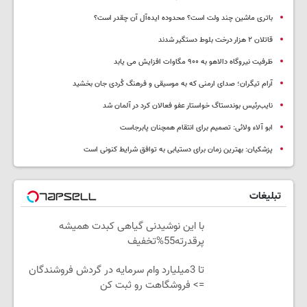
باتری ماشین چند ولت است؟ محدوده ایده‌آل آن چقدر است؟
قاتلان ۲ هزار درخت بلوط دستگیر شدند
ظرفیت نیروگاه دالاهو به ۹۰۰ مگاوات افزایش می یابد
آرام تیگران؛ صدای ارمنی که به موسیقی و فرهنگ کُردی جان بخشید
نایب‌رئیس بوندستاگ خواستار عفو فعالان کرد در آلمان شد
ابو آلاء ولائی: تصمیم برای انتقام همچنان پابرجاست
پزشکیان‌: بهترین زمان برای دستیابی به توافق شرایط کنونی است
تبلیغات
با این نوشیدنی گیاهی کبدت همیشه
پرقدرته55%تخفیف
تا 3میلیارد وام سرمایه در گردش فروشندگان
=> فروشگاهت رو ثبت کن