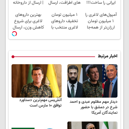
ایرانی را ساخت!!!
های اطرافت، ارسال
| ارسال از داروخانه
فوری همراه با پک
های معتبر
آمپول‌های لاغری را
۱ میلیون تومان
بهترین داروهای
یخ!
۱ میلیون تومان
تخفیف داروهای
لاغری برای شروع
ارزان‌تر از همه‌جا
لاغری منتخب با
کاهش وزن، ارسال
بخر!
ارسال از داروخانه
از داروخانه های
نزدیکت
نزدیکت!
اخبار مرتبط
آتش‌بس مهم‌ترین دستاورد
دیدار مهم مظلوم عبدی و احمد
توافق ۱۰ مارس است
شرع در دمشق با حضور
نمایندگان آمریکا