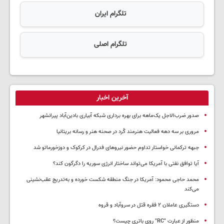
تلگرام ایران
تلگرام اصلی
آخرین اخبار
صدور ضرب‌الاجل یک‌ماهه برای بهره برداری شبکه آبیاری بادین‌آباد پیرانشهر
مروری بر سه دهه فعالیت هنرمند کُرد در صحنه هنر و رسانه بریتانیا
جبهه ترکمانی خواستار تداوم حضور نیروهای فدرال در کرکوک و دوزخورماتو شد
آیا توافق نفتی با آمریکا می‌تواند ساختار انرژی سوریه را دگرگون کند؟
محمد حاجی محمود: آمریکا در جنگ منطقه شکست خورده و به‌تدریج عقب‌نشینی
می‌کند
دستگیری عاملان ۲ فقره قتل در سروآباد و قروه
منظور از عبارت "RC" روی باتری چیست؟