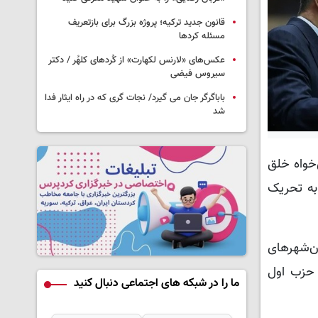
قانون جدید ترکیه؛ پروژه بزرگ‌ برای بازتعریف
مسئله کردها
عکس‌های «لارنس لکهارت» از کُردهای کلهُر / دکتر
سیروس فیضی
باباگرگر جان می گیرد/ نجات گری که در راه ایثار فدا
شد
ری‌خواه خلق
 به تحریک
ر کلان‌شهرهای
ً حزب اول
ما را در شبکه های اجتماعی دنبال کنید