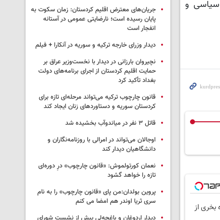
 سیاسی و
جریان‌های معترض اقلیم کردستان: زمان سکوت به
پایان رسیده است؛ نارضایتی عمومی در آستانه
انفجار است
دیدار وزرای خارجه ترکیه و سوریه در آنکارا + فیلم
نچیروان بارزانی در دیدار با نخست‌وزیر عراق بر
حمایت اقلیم کردستان از اجرای برنامه‌های دولت
بغداد تأکید کرد
قانون چارچوب ترکیه می‌تواند مرحله‌ای تازه برای
کردستان سوریه و دستاوردهای زنان ایجاد کند
قاتل ٣ نفر در میاندوآب بخشیده شد
اوجالان می‌تواند در امرالی با روزنامه‌نگاران و
دانشگاهیان دیدار کند
نعمان کورتولموش: «قانون چارچوب» درِ دوره‌ای
تازه را خواهد گشود
پروین بولدان:من پای «قانون چارچوب» را به نام
سری ثریا اوندر هم امضا می کنم
 بخری از
دیدار اردوغان و باغچه‌لی پیش از نشست شورای