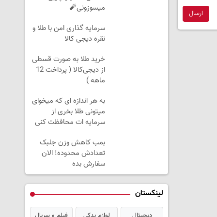
میسوزونی🧨
ارسال
سرمایه گذاری امن با طلا و
نقره دیجی کالا
خرید طلا به صورت قسطی
از دیجی‌کالا ( پرداخت 12
ماهه )
به هر اندازه ای که میخوای
میتونی طلا بخری از
سرمایه ات محافظت کنی
بمب کاهش وزن جلبک
تعدادش محدوده! الان
سفارش بده
لینکستان
دیجیتال
لوازم یدکی
فیلم و سریال