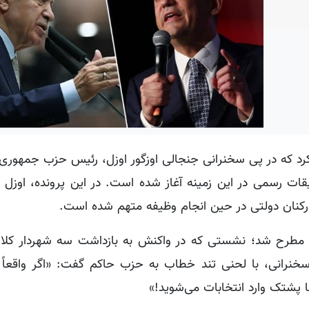
 روز ۶ جولای اعلام کرد که در پی سخنرانی جنجالی اوزگور اوزل، رئیس حزب جمهو
قیقات رسمی در این زمینه آغاز شده است. در این پرونده، اوزل
ارکنان دولتی در حین انجام وظیفه متهم شده است.
خنان اوزل پس از نشست کمیته مرکزی حزب CHP مطرح شد؛ نشستی که در واکنش به بازداشت سه شهردا
 این سخنرانی، با لحنی تند خطاب به حزب حاکم گفت: «اگر واقعا
ا پشتک وارد انتخابات می‌شوید!»