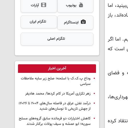
ینید، اما
یوتیوب
آپارات
‌اند، باز
تلگرام ایران
اینستاگرام
 اما اگر
تلگرام اصلی
این ملت خودش وارد عمل خواهد شد. ۲ نوامبر روزی است که
آخرین اخبار
ه و فضای
وداع پ.ک.ک با اسلحه؛ صلح زیر سایه ملاحظات
سیاسی
زهر تکراری آمریکا در کام کردها/ محمد هادیفر
داری‌ها،
درآمد نفتی عراق در فاصله سال‌های ۲۰۰۴ تا ۲۰۲۶؛
از جهش تاریخی تا نوسان‌های شدید
کاهش اختیارات دو فرمانده سابق گروه‌های مسلح
تقاد کرده
سوریه؛ ابو عمشه و سیف پولات برکنار شدند