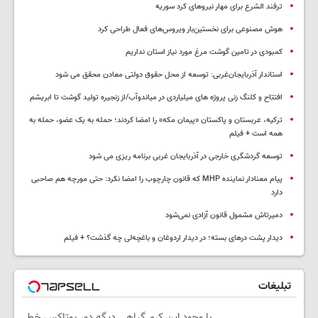
ترفند الشرع برای مهار نیروهای کرد سوریه
هوش مصنوعی برای نخستین‌بار ویروس‌های فعال طراحی کرد
کمبودی در تامین گوشت مرغ مورد نیاز استان نداریم
استاندار آذربایجان‌غربی: توسعه از محل حقوق دولتی معادن محقق می شود
افتتاح و کلنگ زنی پروژه های میلیاردی در میاندوآب/از زنجیره تولید گوشت تا ابریشم
ترکیه، عربستان و پاکستان «پیمان مکه» را امضا کردند؛ حمله به یک عضو، حمله به
همه است + فیلم
توسعه گردشگری خارجی در آذربایجان غربی برنامه ریزی می شود
پیام معنادار نماینده MHP که قانون چارچوب را امضا نکرد: حتی مورچه هم صاحبی
دارد
دمیرتاش مشمول قانون آزادی نمی‌شود
دیدار پشت درهای بسته؛ در دیدار اردوغان و باغچه‌لی چه گذشت؟ + فیلم
تبلیغات
با وجود این کرم گیاهی دیگه دور بوتاکس خط