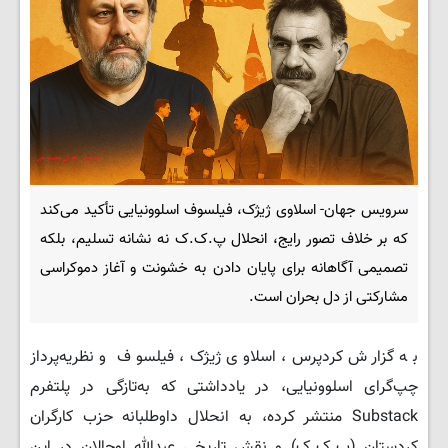
سرویس جهان- اسلاوی ژیژک، فیلسوف اسلوونیایی تأکید می‌کند
که بر خلاف تصور رایج، انحلال پ‌.ک.‌ک نه نشانه تسلیم، بلکه
تصمیمی آگاهانه برای پایان دادن به خشونت و آغاز دموکراسی
مشارکتی از دل بحران است.
به گزارش کردپرس، اسلاوی ژیژک، فیلسوف و نظریه‌پرداز
چپ‌گرای اسلوونیایی، در یادداشتی که به‌تازگی در پلتفرم
Substack منتشر کرده، به انحلال داوطلبانه حزب کارگران
کردستان (پ‌.ک‌.ک) و نقش تاریخی عبدالله اوجالان در این