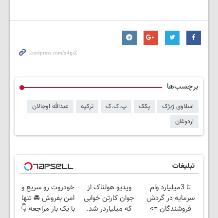
برچسب‌ها
اسلاوی ژیژک
پکک
پ.ک.ک
ترکیه
عبدالله اوجالان
اردوغان
تبلیغات
تا 3میلیارد وام
ویدیو هولناک از
خودروت رو سریع و
سرمایه در گردش
جوان کارتن خوابی
امن بفروش 🚘 تنها
فروشندگان =>
که میلیاردر شد.
با یک بار مراجعه 👇