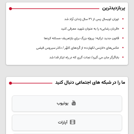
پربازدیدترین
توران اویسال پس از ۳۱ سال زندان آزاد شد
«قربان رضایی» را به عنوان شهید معرفی کنید
قانون جدید ترکیه؛ پروژه بزرگ‌ برای بازتعریف مسئله کردها
عکس‌های «لارنس لکهارت» از کُردهای کلهُر / دکتر سیروس فیضی
باباگرگر جان می گیرد/ نجات گری که در راه ایثار فدا شد
ما را در شبکه های اجتماعی دنبال کنید
یوتیوب
آپارات