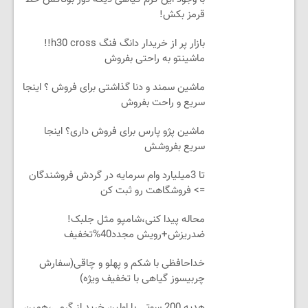
قرمز بکش!
بازار پر از خریدار دانگ فنگ h30 cross!!
ماشینتو به راحتی بفروش
ماشین سمند و دنا گذاشتی برای فروش ؟ اینجا
سریع و راحت بفروش
ماشین پژو پارس برای فروش داری؟ اینجا
سریع بفروشش
تا 3میلیارد وام سرمایه در گردش فروشندگان
=> فروشگاهت رو ثبت کن
محاله پیدا کنی،شامپو مثل جلبک!
ضدریزش+رویش مجدد40%تخفیف
خداحافظی با شکم و پهلو و چاقی(سفارش
چربیسوز گیاهی با تخفیف ویژه)
هدیه 200 سوتی با اولین خرید از گرمی،همین