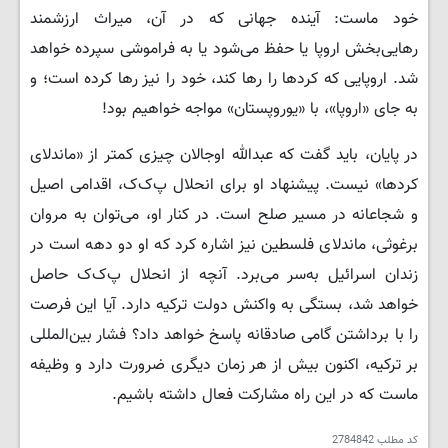
خود ماست: آینده جهانی که در آن، میراث ارزشمند
رهایی‌بخش اروپا یا حفظ می‌شود یا به فراموشی سپرده خواهد
شد. اروپایی که کردها را رها کند، خود را نیز رها کرده است؛ و
به جای «اروپا»، با «یوروپستان» مواجه خواهیم بود!
در پایان، باید گفت که عبدالله اوجالان چیزی کمتر از «ماندلای
کردها» نیست. پیشنهاد او برای انحلال پ‌ک‌ک، اقدامی اصیل
و شجاعانه در مسیر صلح است. در کنار او، می‌توان به مروان
برغوثی، ماندلای فلسطین نیز اشاره کرد که او دو دهه است در
زندان اسرائیل به‌سر می‌برد. آنچه از انحلال پ‌ک‌ک حاصل
خواهد شد، بستگی به واکنش دولت ترکیه دارد. آیا این فرصت
را با برداشتن گامی صادقانه پاسخ خواهد داد؟ فشار بین‌المللی
بر ترکیه، اکنون بیش از هر زمان دیگری ضرورت دارد و وظیفه
ماست که در این راه مشارکت فعال داشته باشیم.
کد مطلب
2784842