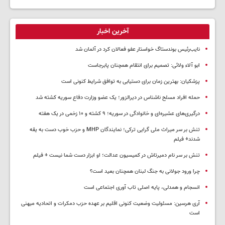
آخرین اخبار
نایب‌رئیس بوندستاگ خواستار عفو فعالان کرد در آلمان شد
ابو آلاء ولائی: تصمیم برای انتقام همچنان پابرجاست
پزشکیان‌: بهترین زمان برای دستیابی به توافق شرایط کنونی است
حمله افراد مسلح ناشناس در دیرالزور؛ یک عضو وزارت دفاع سوریه کشته شد
درگیری‌های عشیره‌ای و خانوادگی در سوریه؛ ۹ کشته و ۱۰ زخمی در یک هفته
تنش بر سر میراث ملی گرایی ترکی؛ نمایندگان MHP و حزب خوب دست به یقه
شدند+ فیلم
تنش بر سر نام دمیرتاش در کمیسیون عدالت؛ او ابزار دست شما نیست + فیلم
چرا ورود جولانی به جنگ لبنان همچنان بعید است؟
انسجام و همدلی، پایه اصلی تاب آوری اجتماعی است
آری هرسین: مسئولیت وضعیت کنونی اقلیم بر عهده حزب دمکرات و اتحادیه میهنی
است