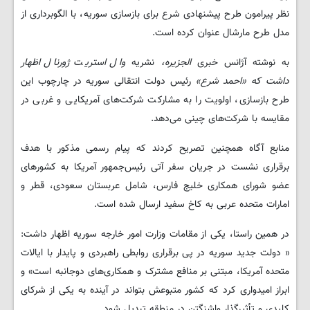
نظر پیرامون طرح پیشنهادی شرع برای بازسازی سوریه، با الگوبرداری از
مدل طرح مارشال عنوان کرده است.
به نوشته آژانس خبری
الجزیره،
نشریه
وال استریت ژورنال اظهار
داشت که «احمد شرع»
رئیس دولت انتقالی سوریه در چارچوب این
طرح بازسازی، اولویت را به مشارکت شرکت‌های آمریکایی و غربی در
مقایسه با شرکت‌های چینی می‌دهد.
منابع آگاه همچنین تصریح کردند که پیام رسمی مذکور با هدف
برقراری نشست در جریان سفر آتی رئیس‌جمهور آمریکا به کشورهای
عضو شورای همکاری خلیج فارس، شامل عربستان سعودی، قطر و
امارات متحده عربی به کاخ سفید ارسال شده است.
در همین راستا، یکی از مقامات وزارت امور خارجه سوریه اظهار داشت:
« دولت جدید سوریه در پی برقراری روابطی راهبردی و پایدار با ایالات
متحده آمریکا، مبتنی بر منافع مشترک و همکاری‌های دوجانبه است» و
ابراز امیدواری کرد که کشور متبوعش بتواند در آینده به یکی از شرکای
کلیدی و تأثیرگذار واشنگتن در منطقه تبدیل شود.