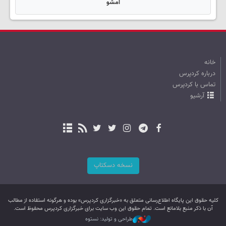
امشو
خانه
درباره کردپرس
تماس با کردپرس
آرشیو
نسخه دسکتاپ
کليه حقوق اين پایگاه اطلاع‌رسانی متعلق به «خبرگزاری کردپرس» بوده و هرگونه استفاده از مطالب
آن با ذکر منبع بلامانع است. تمام حقوق این وب سایت برای خبرگزاری کردپرس محفوظ است.
طراحی و تولید: نستوه