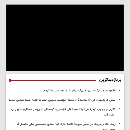
پربازدیدترین
قانون جدید ترکیه؛ پروژه بزرگ‌ برای بازتعریف مسئله کردها
تنش در پارلمان عراق؛ نمایندگان شیعه خواستار بررسی حملات علیه حشد شعبی شدند
قانون چارچوب ترکیه می‌تواند مرحله‌ای تازه برای کردستان سوریه و دستاوردهای زنان
ایجاد کند
روند ادغام نیروها در ارتش سوریه ادامه دارد؛ زمان‌بندی مشخصی برای تکمیل آن
وجود ندارد