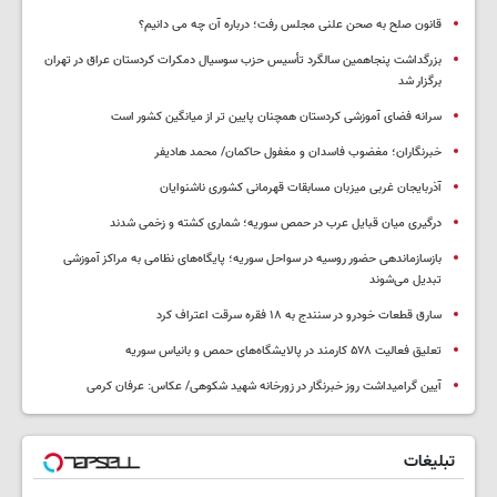
قانون صلح به صحن علنی مجلس رفت؛ درباره آن چه می دانیم؟
بزرگداشت پنجاهمین سالگرد تأسیس حزب سوسیال دمکرات کردستان عراق در تهران
برگزار شد
سرانه فضای آموزشی کردستان همچنان پایین تر از میانگین کشور است
خبرنگاران؛ مغضوب فاسدان و مغفول حاکمان/ محمد هادیفر
آذربایجان غربی میزبان مسابقات قهرمانی کشوری ناشنوایان
درگیری میان قبایل عرب در حمص سوریه؛ شماری کشته و زخمی شدند
بازسازماندهی حضور روسیه در سواحل سوریه؛ پایگاه‌های نظامی به مراکز آموزشی
تبدیل می‌شوند
سارق قطعات خودرو در سنندج به ۱۸ فقره سرقت اعتراف کرد
تعلیق فعالیت ۵۷۸ کارمند در پالایشگاه‌های حمص و بانیاس سوریه
آیین گرامیداشت روز خبرنگار در زورخانه شهید شکوهی/ عکاس: عرفان کرمی
تبلیغات