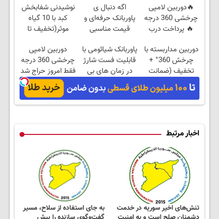
🔥دوربین لامپی
اگه دنبال ی
نوشیدنی شفابخش
چرخشی 360 درجه
پاوربانک حرفه‌ای و
کبد با 10 گیاه
🔥 پرداخت درب
قیمت مناسبی
موثر(تخفیف تا
منزل + گارانتی
تخفیف رو از دست
امشب)
دوربین مداربسته با
پاوربانک شیائومی با
دوربین لامپی
تعویض
نده👌🏻
چرخش 360° +
قابلیت فست شارژ
چرخشی 360 درجه
تخفیف (ضمانت
در زمان های بی
فقط امروز حراج شد
تعویض + پرداخت
برقی⚡
🔥 پرداخت درب
درب منزل)
منزل
اخبار مرتبط
تنش‌های اخیر سوریه در خدمت
به جای استفاده از سلاح، مسیر
دشمنان صلح است و به امنیت
گفت‌وگوی سازنده را پیش