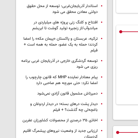
استاندار آذربایجان‌غربی: توسعه از محل حقوق
دولتی معادن محقق می شود
افتتاح و کلنگ زنی پروژه های میلیاردی در
میاندوآب/از زنجیره تولید گوشت تا ابریشم
ترکیه، عربستان و پاکستان «پیمان مکه» را امضا
کردند؛ حمله به یک عضو، حمله به همه است +
فیلم
توسعه گردشگری خارجی در آذربایجان غربی برنامه
ریزی می شود
پیام معنادار نماینده MHP که قانون چارچوب را
امضا نکرد: حتی مورچه هم صاحبی دارد
دمیرتاش مشمول قانون آزادی نمی‌شود
دیدار پشت درهای بسته؛ در دیدار اردوغان و
باغچه‌لی چه گذشت؟ + فیلم
اخاذی ۳۵ درصدی از محصولات کشاورزان عفرین
ارزیابی جدید از وضعیت نیروهای پیشمرگ اقلیم
کردستان