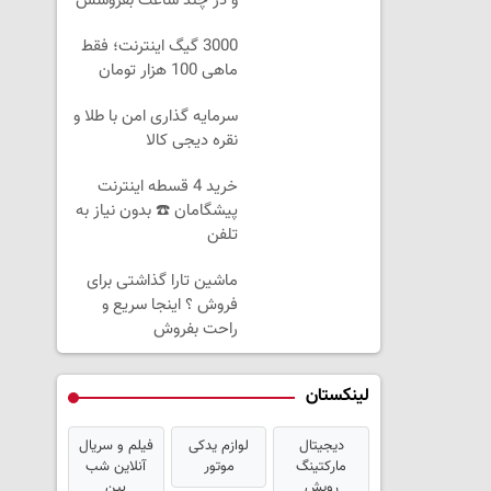
و در چند ساعت بفروشش
3000 گیگ اینترنت؛ فقط
ماهی 100 هزار تومان
سرمایه گذاری امن با طلا و
نقره دیجی کالا
خرید 4 قسطه اینترنت
پیشگامان ☎️ بدون نیاز به
تلفن
ماشین تارا گذاشتی برای
فروش ؟ اینجا سریع و
راحت بفروش
لینکستان
دیجیتال
لوازم یدکی
فیلم و سریال
مارکتینگ
موتور
آنلاین شب
رویش
بین