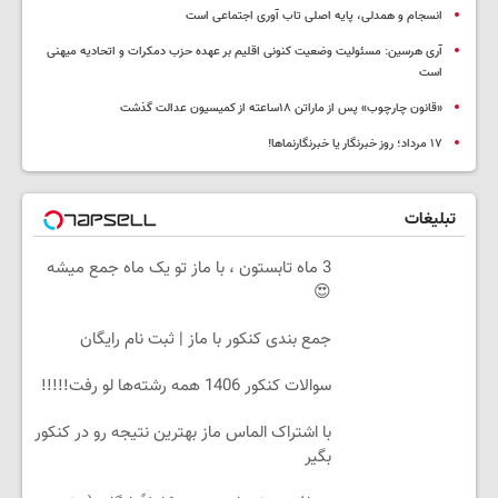
انسجام و همدلی، پایه اصلی تاب آوری اجتماعی است
آری هرسین: مسئولیت وضعیت کنونی اقلیم بر عهده حزب دمکرات و اتحادیه میهنی
است
«قانون چارچوب» پس از ماراتن ۱۸ساعته از کمیسیون عدالت گذشت
١٧ مرداد؛ روز خبرنگار یا خبرنگارنماها!
تبلیغات
3 ماه تابستون ، با ماز تو یک ماه جمع میشه
😍
جمع بندی کنکور با ماز | ثبت نام رایگان
سوالات کنکور 1406 همه رشته‌ها لو رفت!!!!!
با اشتراک الماس ماز بهترین نتیجه رو در کنکور
بگیر