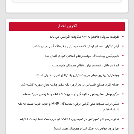
آخرین اخبار
ظرفیت نیروگاه دالاهو به ۹۰۰ مگاوات افزایش می یابد
آرام تیگران؛ صدای ارمنی که به موسیقی و فرهنگ کُردی جان بخشید
نایب‌رئیس بوندستاگ خواستار عفو فعالان کرد در آلمان شد
ابو آلاء ولائی: تصمیم برای انتقام همچنان پابرجاست
پزشکیان‌: بهترین زمان برای دستیابی به توافق شرایط کنونی است
حمله افراد مسلح ناشناس در دیرالزور؛ یک عضو وزارت دفاع سوریه کشته شد
درگیری‌های عشیره‌ای و خانوادگی در سوریه؛ ۹ کشته و ۱۰ زخمی در یک هفته
تنش بر سر میراث ملی گرایی ترکی؛ نمایندگان MHP و حزب خوب دست به یقه
شدند+ فیلم
تنش بر سر نام دمیرتاش در کمیسیون عدالت؛ او ابزار دست شما نیست + فیلم
چرا ورود جولانی به جنگ لبنان همچنان بعید است؟