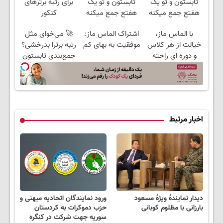
تابستون و تو یک
تابستون و تو یک
برای رتبه برترهای
هفتع جمع میکنه
هفتع جمع میکنه
کنکور
🏆
🏆
با الماس ماز،
اشتراک الماس ماز:
🚀 می‌خوای مثل
خیالت از هر کلاس
موفقیت به بهای کم
رتبه برترا بدرخشی؟
و دوره ای راحته
جمع‌بندی تابستون
فقط در یک هفته
📚
اخبار مرتبط
دیدار نمایندۀ ویژۀ مسعود
ورود نمایندگان اتحادیه میهنی و
بارزانی با مظلوم کوبانی
حزب دموکرات به کردستان
سوریه جهت شرکت در کنگره