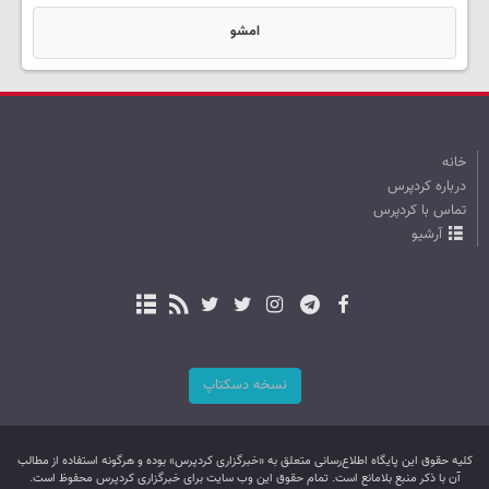
امشو
خانه
درباره کردپرس
تماس با کردپرس
آرشیو
نسخه دسکتاپ
کليه حقوق اين پایگاه اطلاع‌رسانی متعلق به «خبرگزاری کردپرس» بوده و هرگونه استفاده از مطالب
آن با ذکر منبع بلامانع است. تمام حقوق این وب سایت برای خبرگزاری کردپرس محفوظ است.