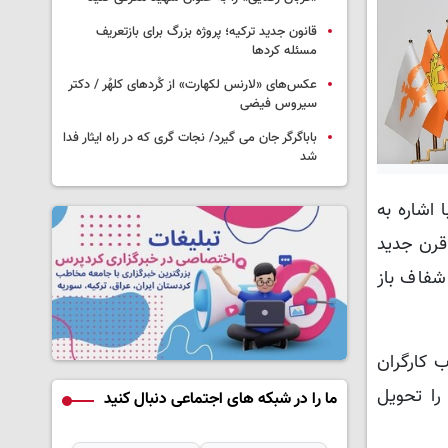
قانون جدید ترکیه؛ پروژه بزرگ‌ برای بازتعریف
مسئله کردها
عکس‌های «لارنس لکهارت» از کُردهای کلهُر / دکتر
سیروس فیضی
باباگرگر جان می گیرد/ نجات گری که در راه ایثار فدا
شد
 کودک با اشاره به
 قرن جدید
شفاف باز
ب کارگران
اح‌ها را تحویل
ما را در شبکه های اجتماعی دنبال کنید