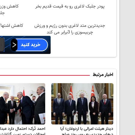
پودر جلبک لاغری رو به قیمت قدیم بخر
کاهش وزن 
جلب
جدیدترین متد لاغری بدون رژیم و ورزش
کاهش اشتها/
چربیسوزی را 3برابر می کند
اخبار مرتبط
دیدار هیئت امرالی با اردوغان؛ آیا
احمد تُرک: احتمال دارد عبدال
درهای جدیدی به روی روند صلح
اوجالان دستور زمین گذاشتن