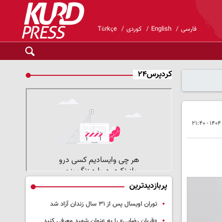
فارسی
English
کوردی
Türkçe
کردپرس۲۴
پربازدیدترین
توران اویسال پس از ۳۱ سال زندان آزاد شد
«قربان رضایی» را به عنوان شهید معرفی کنید