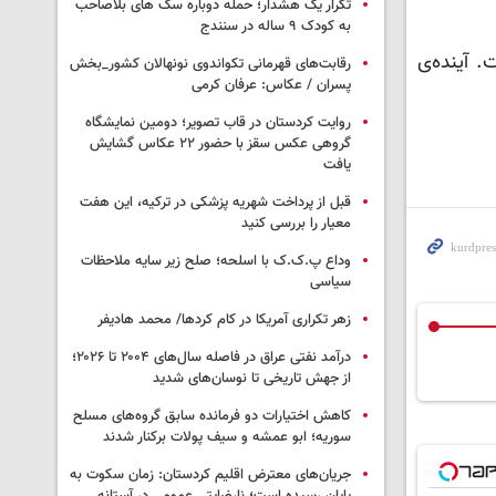
تکرار یک هشدار؛ حمله دوباره سگ های بلاصاحب
به کودک ۹ ساله در سنندج
. آینده‌ی
رقابت‌های قهرمانی تکواندوی نونهالان کشور_بخش
پسران / عکاس: عرفان کرمی
روایت کردستان در قاب تصویر؛ دومین نمایشگاه
گروهی عکس سقز با حضور ۲۲ عکاس گشایش
یافت
قبل از پرداخت شهریه پزشکی در ترکیه، این هفت
معیار را بررسی کنید
وداع پ.ک.ک با اسلحه؛ صلح زیر سایه ملاحظات
سیاسی
زهر تکراری آمریکا در کام کردها/ محمد هادیفر
درآمد نفتی عراق در فاصله سال‌های ۲۰۰۴ تا ۲۰۲۶؛
از جهش تاریخی تا نوسان‌های شدید
کاهش اختیارات دو فرمانده سابق گروه‌های مسلح
سوریه؛ ابو عمشه و سیف پولات برکنار شدند
جریان‌های معترض اقلیم کردستان: زمان سکوت به