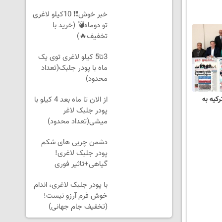
بخر!
خبر خوش❗❗ 10کیلو لاغری
تو دوماه💣 (خرید با
تخفیف🔥)
3تا5 کیلو لاغری توی یک
ماه با پودر جلبک(تعداد
محدود)
کیه به
از الان تا ماه بعد 4 کیلو با
پودر جلبک لاغر
میشی(تعداد محدود)
دشمن چربی های شکم
پودر جلبک لاغری!
گیاهی+تاثیر فوری
با پودر جلبک لاغری، اندام
خوش فرم آرزو نیست!
(تخفیف جام جهانی)