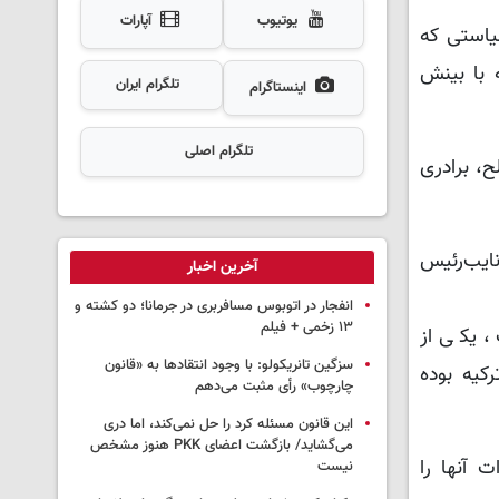
یوتیوب
آپارات
یاستی که
 با بینش
تلگرام ایران
اینستاگرام
تلگرام اصلی
ح، برادری
ایب‌رئیس
آخرین اخبار
انفجار در اتوبوس مسافربری در جرمانا؛ دو کشته و
۱۳ زخمی + فیلم
، یکی از
سزگین تانریکولو: با وجود انتقادها به «قانون
کیه بوده
چارچوب» رأی مثبت می‌دهم
این قانون مسئله کرد را حل نمی‌کند، اما دری
می‌گشاید/ بازگشت اعضای PKK هنوز مشخص
از اظهارات آنها را
نیست