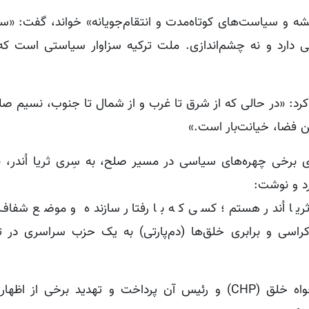
یشه و سیاست‌های کوتاه‌مدت و انتقام‌جویانه» خواند، گفت: «س
ی دارد و نه چشم‌اندازی. ملت ترکیه سزاوار سیاستی است که
 کرد: «در حالی که از شرق تا غرب و از شمال تا جنوب، نسیم صل
 فضا، خیانت‌بار است.»
 برخی چهره‌های سیاسی در مسیر صلح، به سِری ثریا اُندر، ن
رد و نوشت:
ریا اُندر هستم؛ کسی که با رفتار سازنده و موضع شفاف
کراسی و برابری خلق‌ها (دم‌پارتی) به یک حزب سراسری در تر
باغچه‌لی همچنین به انتقاد شدید از حزب جمهوری‌خواه خلق (CHP) و رئیس آن پرداخت و تهدید برخی 