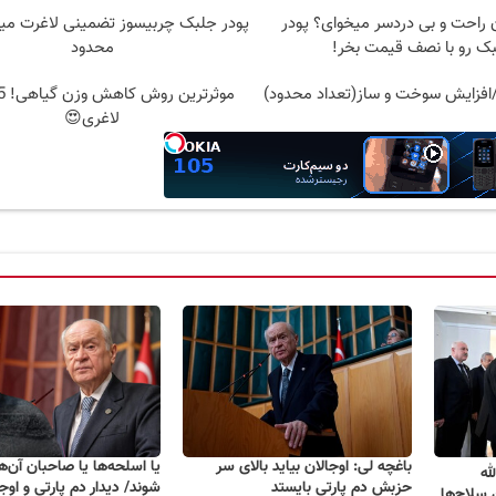
راحت و بی دردسر میخوای؟ پودر
پودر جلبک چربیسوز تضمینی لاغرت میک
ک رو با نصف قیمت بخر!
محدود
افزایش سوخت و ساز(تعداد محدود)
لاغری😍
باغچه لی: اوجالان بیاید بالای سر
یا اسلحه‌ها یا صاحبان آن‌ه
له
حزبش دم پارتی بایستد
شوند/ دیدار دم پارتی و اوجا
 سلاح‌ها