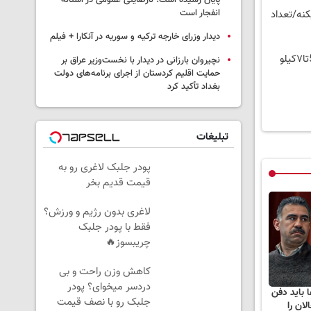
پایان رسیده است؛ نارضایتی عمومی در آستانه
انفجار است
نه/تعداد
دیدار وزرای خارجه ترکیه و سوریه در آنکارا + فیلم
موثرترین روش کاهش وزن گیاهی! 5تا۷کیلو
نچیروان بارزانی در دیدار با نخست‌وزیر عراق بر
حمایت اقلیم کردستان از اجرای برنامه‌های دولت
بغداد تأکید کرد
تبلیغات
پودر جلبک لاغری رو به
قیمت قدیم بخر
لاغری بدون رژیم و ورزش؟
فقط با پودر جلبک
چریبسوز🔥
کاهش وزن راحت و بی
دردسر میخوای؟ پودر
ا باید دفن
جلبک رو با نصف قیمت
لان را