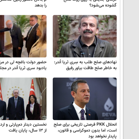
گشوده می‌شود؟
را بدهد
نهادهای صلح طلب به سِری ثریا اُندر:
حضور دولت باغچه لی در مر
به خاطر صلح طاقت بیاور رفیق
یادبود سری ثریا اُندر در مج
انحلال PKK فرصتی تاریخی برای صلح
نخستین دیدار دم‌پارتی و ار
است، اما بدون دموکراسی و قانون،
از ۱۳ سال، پایان یافت
پایدار نخواهد بود