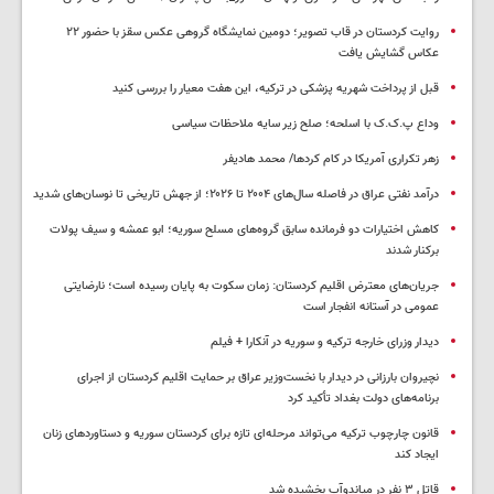
روایت کردستان در قاب تصویر؛ دومین نمایشگاه گروهی عکس سقز با حضور ۲۲
عکاس گشایش یافت
قبل از پرداخت شهریه پزشکی در ترکیه، این هفت معیار را بررسی کنید
وداع پ.ک.ک با اسلحه؛ صلح زیر سایه ملاحظات سیاسی
زهر تکراری آمریکا در کام کردها/ محمد هادیفر
درآمد نفتی عراق در فاصله سال‌های ۲۰۰۴ تا ۲۰۲۶؛ از جهش تاریخی تا نوسان‌های شدید
کاهش اختیارات دو فرمانده سابق گروه‌های مسلح سوریه؛ ابو عمشه و سیف پولات
برکنار شدند
جریان‌های معترض اقلیم کردستان: زمان سکوت به پایان رسیده است؛ نارضایتی
عمومی در آستانه انفجار است
دیدار وزرای خارجه ترکیه و سوریه در آنکارا + فیلم
نچیروان بارزانی در دیدار با نخست‌وزیر عراق بر حمایت اقلیم کردستان از اجرای
برنامه‌های دولت بغداد تأکید کرد
قانون چارچوب ترکیه می‌تواند مرحله‌ای تازه برای کردستان سوریه و دستاوردهای زنان
ایجاد کند
قاتل ٣ نفر در میاندوآب بخشیده شد