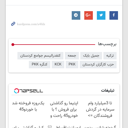
برچسب‌ها
ترکیه
جمیل بایک
جمعه
کنفدرالیسم جوامع کردستان
حزب کارگران کردستان
PKK
KCK
کنگره PKK
تبلیغات
تا 3میلیارد وام
اپتیما رو گذاشتی
یک‌روزه فروخته شد
سرمایه در گردش
برای فروش ؟ با
با خوردو45
فروشندگان =>
خودرو45 راحت و
فروشگاهت رو ثبت
سریع بفروشش
گردونه شانس بدون
ایمپلنت اقساطی 🦷
کیا رو گذاشتی برای