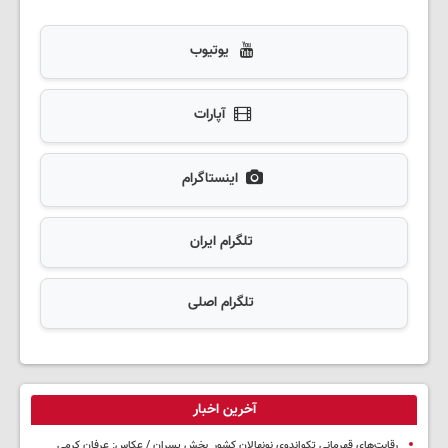
یوتیوب
آپارات
اینستاگرام
تلگرام ایران
تلگرام اصلی
آخرین اخبار
رقابت‌های قهرمانی تکواندوی نونهالان کشور_بخش پسران / عکاس: عرفان کرمی