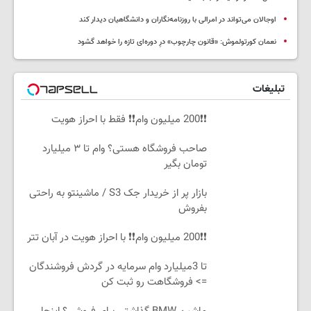
اوجالان می‌تواند در امرالی با روزنامه‌نگاران و دانشگاهیان دیدار کند
نعمان کورتولموش: «قانون چارچوب» درِ دوره‌ای تازه را خواهد گشود
تبلیغات
❗❗200 میلیون وام❗❗ فقط با احراز هویت
صاحب فروشگاه هستی؟ وام تا ۳ میلیارد
تومان بگیر
بازار پر از خریدار جک S3 / ماشینتو به راحتی
بفروش
❗❗200 میلیون وام❗❗ با احراز هویت در آبان تتر
تا 3میلیارد وام سرمایه در گردش فروشندگان
=> فروشگاهت رو ثبت کن