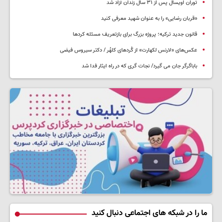
توران اویسال پس از ۳۱ سال زندان آزاد شد
«قربان رضایی» را به عنوان شهید معرفی کنید
قانون جدید ترکیه؛ پروژه بزرگ‌ برای بازتعریف مسئله کردها
عکس‌های «لارنس لکهارت» از کُردهای کلهُر / دکتر سیروس فیضی
باباگرگر جان می گیرد/ نجات گری که در راه ایثار فدا شد
ما را در شبکه های اجتماعی دنبال کنید