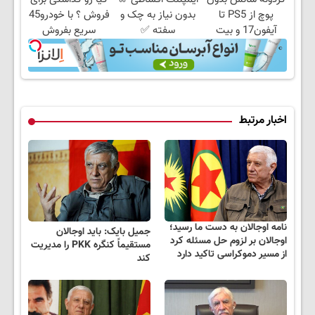
کن
پوچ از PS5 تا
بدون نیاز به چک و
فروش ؟ با خودرو45
آیفون17 و بیت
سفته ✅
سریع بفروش
کوین 🔥
اخبار مرتبط
نامه اوجالان به دست ما رسید؛
جمیل بایک: باید اوجالان
اوجالان بر لزوم حل مسئله کرد
مستقیماً کنگره PKK را مدیریت
از مسیر دموکراسی تاکید دارد
کند