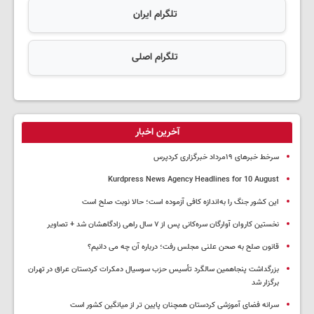
تلگرام ایران
تلگرام اصلی
آخرین اخبار
سرخط خبرهای ۱۹مرداد خبرگزاری کردپرس
Kurdpress News Agency Headlines for 10 August
این کشور جنگ را به‌اندازه کافی آزموده است؛ حالا نوبت صلح است
نخستین کاروان آوارگان سره‌کانی پس از ۷ سال راهی زادگاهشان شد + تصاویر
قانون صلح به صحن علنی مجلس رفت؛ درباره آن چه می دانیم؟
بزرگداشت پنجاهمین سالگرد تأسیس حزب سوسیال دمکرات کردستان عراق در تهران
برگزار شد
سرانه فضای آموزشی کردستان همچنان پایین تر از میانگین کشور است