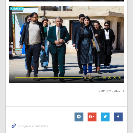
کد مطلب
2781592