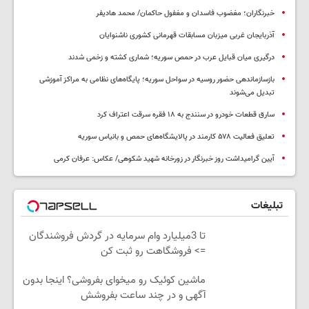
خبرنگاران؛ مغضوب فاسدان و مغفول حاکمان/ محمد هادیفر
آذربایجان غربی میزبان مسابقات قهرمانی کشوری ناشنوایان
درگیری میان قبایل عرب در حمص سوریه؛ شماری کشته و زخمی شدند
بازسازماندهی حضور روسیه در سواحل سوریه؛ پایگاه‌های نظامی به مراکز آموزشی
تبدیل می‌شوند
سارق قطعات خودرو در سنندج به ۱۸ فقره سرقت اعتراف کرد
تعلیق فعالیت ۵۷۸ کارمند در پالایشگاه‌های حمص و بانیاس سوریه
آیین گرامیداشت روز خبرنگار در زورخانه شهید شکوهی/ عکاس: عرفان کرمی
تبلیغات
تا 3میلیارد وام سرمایه در گردش فروشندگان
=> فروشگاهت رو ثبت کن
ماشین کوئیک رو میخوای بفروشی؟ اینجا بدون
آگهی و در چند ساعت بفروشش