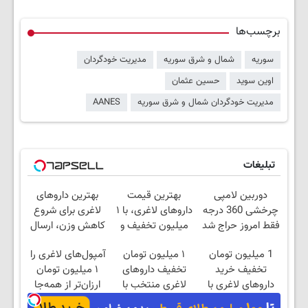
برچسب‌ها
سوریه
شمال و شرق سوریه
مدیریت خودگردان
اوین سوید
حسین عثمان
مدیریت خودگردان شمال و شرق سوریه
AANES
تبلیغات
دوربین لامپی
بهترین قیمت
بهترین داروهای
چرخشی 360 درجه
داروهای لاغری، با ۱
لاغری برای شروع
فقط امروز حراج شد
میلیون تخفیف و
کاهش وزن، ارسال
🔥 پرداخت درب
ارسال از داروخانه‌
از داروخانه های
1 میلیون تومان
۱ میلیون تومان
آمپول‌های لاغری را
منزل
نزدیکت!
تخفیف خرید
تخفیف داروهای
۱ میلیون تومان
داروهای لاغری با
لاغری منتخب با
ارزان‌تر از همه‌جا
ارسال از داروخانه و
ارسال از داروخانه
بخر!