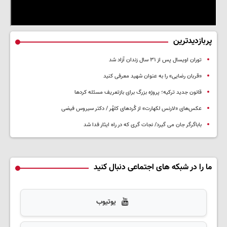
پربازدیدترین
توران اویسال پس از ۳۱ سال زندان آزاد شد
«قربان رضایی» را به عنوان شهید معرفی کنید
قانون جدید ترکیه؛ پروژه بزرگ‌ برای بازتعریف مسئله کردها
عکس‌های «لارنس لکهارت» از کُردهای کلهُر / دکتر سیروس فیضی
باباگرگر جان می گیرد/ نجات گری که در راه ایثار فدا شد
ما را در شبکه های اجتماعی دنبال کنید
یوتیوب