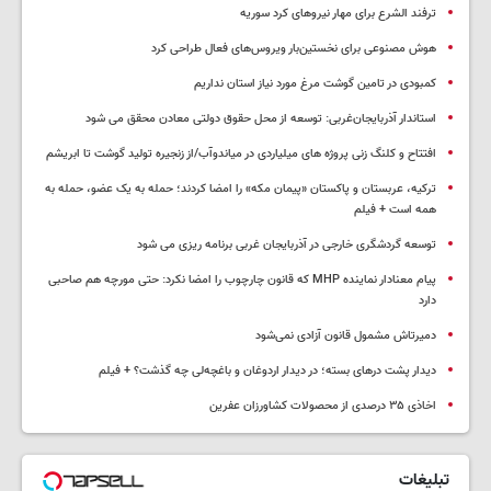
ترفند الشرع برای مهار نیروهای کرد سوریه
هوش مصنوعی برای نخستین‌بار ویروس‌های فعال طراحی کرد
کمبودی در تامین گوشت مرغ مورد نیاز استان نداریم
استاندار آذربایجان‌غربی: توسعه از محل حقوق دولتی معادن محقق می شود
افتتاح و کلنگ زنی پروژه های میلیاردی در میاندوآب/از زنجیره تولید گوشت تا ابریشم
ترکیه، عربستان و پاکستان «پیمان مکه» را امضا کردند؛ حمله به یک عضو، حمله به
همه است + فیلم
توسعه گردشگری خارجی در آذربایجان غربی برنامه ریزی می شود
پیام معنادار نماینده MHP که قانون چارچوب را امضا نکرد: حتی مورچه هم صاحبی
دارد
دمیرتاش مشمول قانون آزادی نمی‌شود
دیدار پشت درهای بسته؛ در دیدار اردوغان و باغچه‌لی چه گذشت؟ + فیلم
اخاذی ۳۵ درصدی از محصولات کشاورزان عفرین
تبلیغات