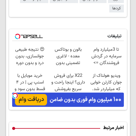
کردها
تبلیغات
تا 3میلیارد وام
بالون و بوتاکس
😍 نتیجه‌ طبیعی
سرمایه در گردش
معده - لاغری
جوانسازی، بدون
فروشندگان =>
تضمینی بدون
درد و بدون دوره
فروشگاهت رو ثبت
جراحی
نقاهت؛ مشاوره
ویدیو هولناک از
X22 برای فروش
خرید موبایل با
کن
رایگان
جوان کارتن خوابی
داری؟ اینجا راحت و
اسنپ پی | در ۴
که میلیاردر شد.
سریع بفروشش
قسط بدون سود و
آموزش رایگان
کارمزد!
اخبار مرتبط