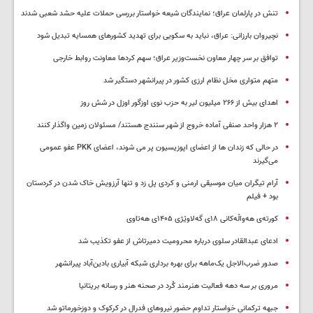
تنش در پارلمان عراق؛ نمایندگان شیعه خواستار بررسی حملات علیه حشد شعبی شدند
نچیروان بارزانی: عراق، نباید به سکویی برای تهدید کشورهای همسایه تبدیل شود
توافق بر سر چهار معاون نخست‌وزیر عراق؛ سهم کردها معاونت روابط خارجی
متهم متواری مخل نظام ارزی کشور در پیرانشهر دستگیر شد
اهدای بیش از ۲۶۶ میلیون لیر به حزب نوی اوزگور اوزل در شش روز
۲ هزار واحد صنفی آماده خروج از شهر سنندج هستند/ مسئولان زمین واگذار کنند
در حالی که زندان ها از اعضای اپوزیسیون پر می شوند، اعضای PKK عفو عمومی
می‌گیرند
آرام تیگران میان موسیقی ارمنی و کردی پل زد و تنها آرزویش خاک شدن در کردستان
بود + فیلم
کورتەی هەواڵەکانی ۱۸ی گەلاوێژی ۱۴۰۵ی هەتاوی
ادعای عبدالقادر سلوی درباره محرومیت دمیرتاش از عفو تکذیب شد
صدور ضرب‌الاجل یک‌ماهه برای بهره برداری شبکه آبیاری بادین‌آباد پیرانشهر
مروری بر سه دهه فعالیت هنرمند کُرد در صحنه هنر و رسانه بریتانیا
جبهه ترکمانی خواستار تداوم حضور نیروهای فدرال در کرکوک و دوزخورماتو شد