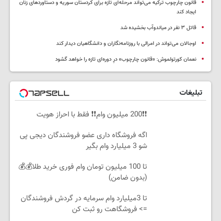
قانون چارچوب ترکیه می‌تواند مرحله‌ای تازه برای کردستان سوریه و دستاوردهای زنان
ایجاد کند
قاتل ٣ نفر در میاندوآب بخشیده شد
اوجالان می‌تواند در امرالی با روزنامه‌نگاران و دانشگاهیان دیدار کند
نعمان کورتولموش: «قانون چارچوب» درِ دوره‌ای تازه را خواهد گشود
تبلیغات
❗❗200 میلیون وام❗❗ فقط با احراز هویت
اگه فروشگاه داری عضو فروشندگان دیجی پی
شو 3 میلیارد وام بگیر
تا 100 میلیون تومان وام فوری خرید طلا💰💰
(بدون ضامن)
تا 3میلیارد وام سرمایه در گردش فروشندگان
=> فروشگاهت رو ثبت کن