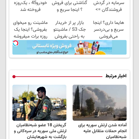
سرمایه در گردش
گذاشتی برای فروش
خودرو45 ، یک‌روزه
فروشندگان =>
؟ اینجا سریع و
فروخته شد
فروشگاهت رو ثبت
راحت بفروش
هایما داری؟ اینجا
بازار پر از خریدار
ماشینت رو میخوای
کن
سریع و بی‌دردسر
جک S3 / ماشینتو
بفروشی؟ اینجا یک
می‌فروشی
به راحتی بفروش
روزه برات میفروشه
اخبار مرتبط
آماده شدن ارتش سوریه برای
گریختن 18 عضو شبه‌نظامیان
انجام حملات متقابل علیه
ارتش ملی سوریه در سره‌کانی و
شبه‌نظامیان
بازگشت به شهرهایشان