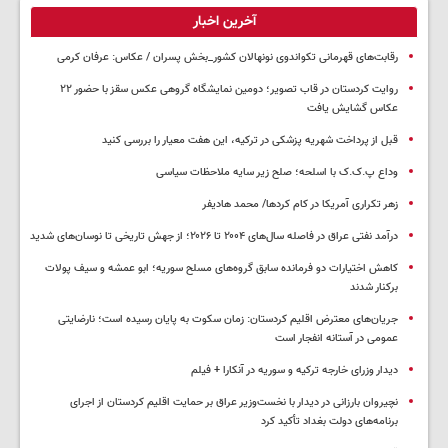
آخرین اخبار
رقابت‌های قهرمانی تکواندوی نونهالان کشور_بخش پسران / عکاس: عرفان کرمی
روایت کردستان در قاب تصویر؛ دومین نمایشگاه گروهی عکس سقز با حضور ۲۲
عکاس گشایش یافت
قبل از پرداخت شهریه پزشکی در ترکیه، این هفت معیار را بررسی کنید
وداع پ.ک.ک با اسلحه؛ صلح زیر سایه ملاحظات سیاسی
زهر تکراری آمریکا در کام کردها/ محمد هادیفر
درآمد نفتی عراق در فاصله سال‌های ۲۰۰۴ تا ۲۰۲۶؛ از جهش تاریخی تا نوسان‌های شدید
کاهش اختیارات دو فرمانده سابق گروه‌های مسلح سوریه؛ ابو عمشه و سیف پولات
برکنار شدند
جریان‌های معترض اقلیم کردستان: زمان سکوت به پایان رسیده است؛ نارضایتی
عمومی در آستانه انفجار است
دیدار وزرای خارجه ترکیه و سوریه در آنکارا + فیلم
نچیروان بارزانی در دیدار با نخست‌وزیر عراق بر حمایت اقلیم کردستان از اجرای
برنامه‌های دولت بغداد تأکید کرد