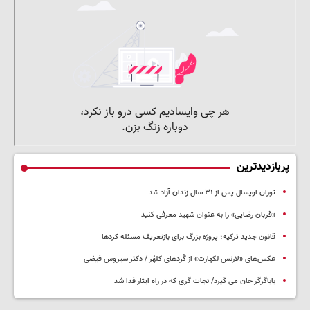
پربازدیدترین
توران اویسال پس از ۳۱ سال زندان آزاد شد
«قربان رضایی» را به عنوان شهید معرفی کنید
قانون جدید ترکیه؛ پروژه بزرگ‌ برای بازتعریف مسئله کردها
عکس‌های «لارنس لکهارت» از کُردهای کلهُر / دکتر سیروس فیضی
باباگرگر جان می گیرد/ نجات گری که در راه ایثار فدا شد