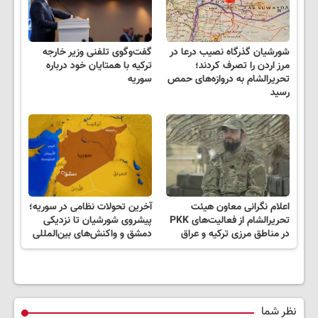
شورشیان گذرگاه نصیب درعا در
گفت‌وگوی تلفنی وزیر خارجه
مرز اردن را تصرف کردند؛
ترکیه با همتایان خود درباره
تحریرالشام به دروازه‌های حمص
سوریه
رسید
اعلام نگرانی معاون هیئت
آخرین تحولات نظامی در سوریه؛
تحریرالشام از فعالیت‌های PKK
پیشروی شورشیان تا نزدیکی
در مناطق مرزی ترکیه و عراق
دمشق و واکنش‌های بین‌المللی
نظر شما